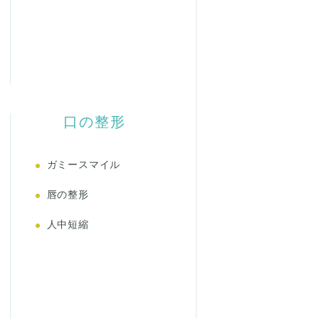
口の整形
ガミースマイル
唇の整形
人中短縮