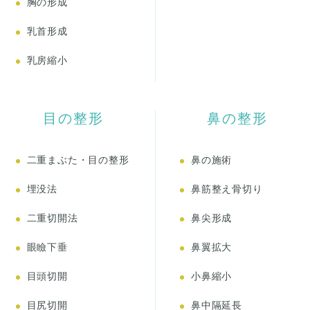
胸の形成
乳首形成
乳房縮小
目の整形
鼻の整形
二重まぶた・目の整形
鼻の施術
埋没法
鼻筋整え骨切り
二重切開法
鼻尖形成
眼瞼下垂
鼻翼拡大
目頭切開
小鼻縮小
目尻切開
鼻中隔延長