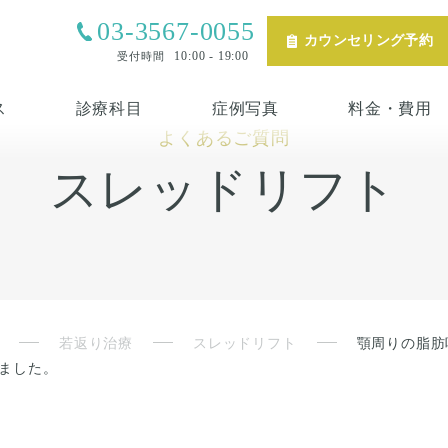
03-3567-0055
カウンセリング予約
10:00 - 19:00
受付時間
ス
診療科目
症例写真
料金・費用
よくあるご質問
スレッドリフト
若返り治療
スレッドリフト
顎周りの脂肪
ました。