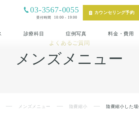
03-3567-0055
カウンセリング予約
10:00 - 19:00
受付時間
ス
診療科目
症例写真
料金・費用
よくあるご質問
メンズメニュー
メンズメニュー
陰嚢縮小
陰嚢縮小した場