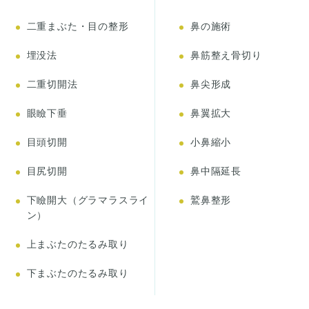
二重まぶた・目の整形
鼻の施術
埋没法
鼻筋整え骨切り
二重切開法
鼻尖形成
眼瞼下垂
鼻翼拡大
目頭切開
小鼻縮小
目尻切開
鼻中隔延長
下瞼開大（グラマラスライ
鷲鼻整形
ン）
上まぶたのたるみ取り
下まぶたのたるみ取り