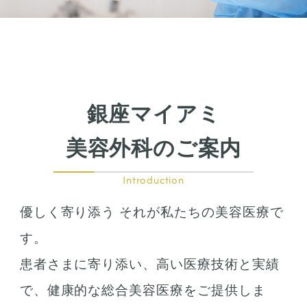
鼻の整形
鼻の施術
鼻筋整え骨切り
鼻尖形成
鼻翼拡大
銀座マイアミ
小鼻縮小
鼻中隔延長
美容外科のご案内
鷲鼻整形
口の整形
Introduction
ガミースマイル
優しく寄り添う それが私たちの美容医療で
唇の整形
人中短縮
す。
患者さまに寄り添い、高い医療技術と実績
お肌の治療
で、健康的な総合美容医療をご提供しま
若返り治療