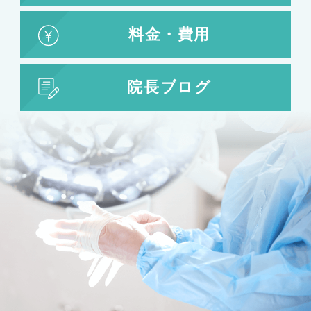
婦人科形成
料金・費用
婦人科形成
大陰唇形成
小陰唇形成
院長ブログ
目の整形
二重まぶた・目の整形
埋没法
二重切開法
眼瞼下垂
目頭切開
目尻切開
下瞼開大（グラマラスライン）
上まぶたのたるみ取り
下まぶたのたるみ取り