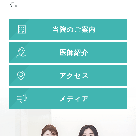
す。
プラズマシャワー
水光注射
当院のご案内
キューブライト
刺青除去
医師紹介
刺青（タトゥー）除去
レーザー治療
植皮術
アクセス
わきが・多汗症治療
わきが・多汗症治療
メディア
ビューホット
フリーワード検索