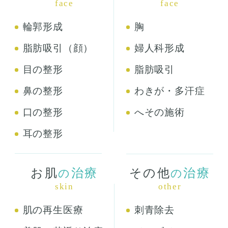
face
face
輪郭形成
胸
脂肪吸引（顔）
婦人科形成
目の整形
脂肪吸引
鼻の整形
わきが・多汗症
口の整形
へその施術
耳の整形
お肌
治療
その他
治療
の
の
skin
other
肌の再生医療
刺青除去