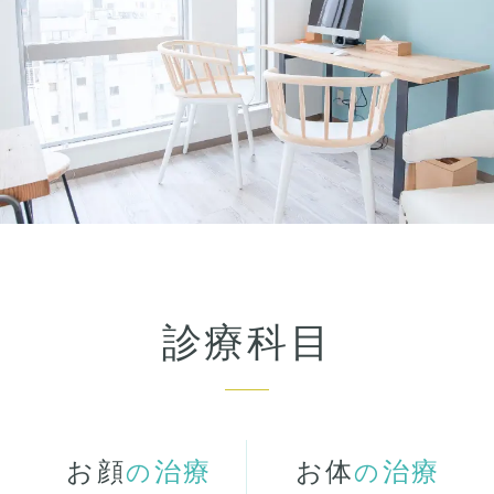
診療科目
お顔
治療
お体
治療
の
の