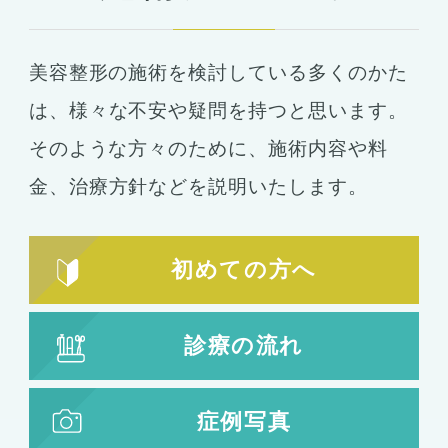
豊胸
ばれない豊胸
美容整形の施術を検討している多くのかた
コンデンスリッチ豊胸
ヒアルロン酸
は、
様々な不安や疑問を持つと思います。
シリコンバッグ
胸の形成
そのような方々のために、施術内容や料
乳首形成
乳房縮小
金、
治療方針などを説明いたします。
輪郭形成
小顔整形
顎の整形
初めての方へ
ほほ骨の整形
エラの整形
小顔注射
診療の流れ
脂肪吸引
脂肪吸引
脂肪注入
症例写真