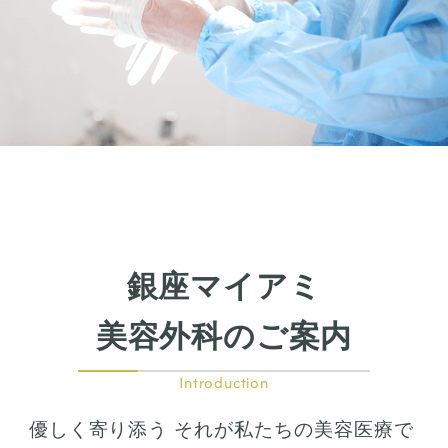
下瞼開大（グラマラスライン）
上まぶたのたるみ取り
下まぶたのたるみ取り
鼻の整形
鼻の施術
鼻筋整え骨切り
鼻尖形成
鼻翼拡大
銀座マイアミ
小鼻縮小
鼻中隔延長
美容外科のご案内
鷲鼻整形
口の整形
Introduction
ガミースマイル
優しく寄り添う それが私たちの美容医療で
唇の整形
人中短縮