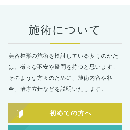
予約・カウンセリング
支払い・ローン
施術について
胸の整形
豊胸
ばれない豊胸
美容整形の施術を検討している多くのかた
コンデンスリッチ豊胸
ヒアルロン酸
は、
様々な不安や疑問を持つと思います。
シリコンバッグ
胸の形成
そのような方々のために、施術内容や料
乳首形成
乳房縮小
金、
治療方針などを説明いたします。
輪郭形成
小顔整形
顎の整形
初めての方へ
ほほ骨の整形
エラの整形
小顔注射