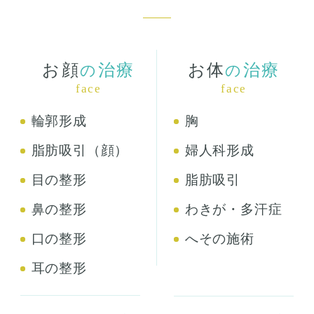
お顔
治療
お体
治療
の
の
face
face
輪郭形成
胸
脂肪吸引（顔）
婦人科形成
目の整形
脂肪吸引
鼻の整形
わきが・多汗症
口の整形
へその施術
耳の整形