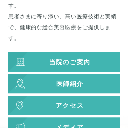
す。
患者さまに寄り添い、高い医療技術と実績
お肌の治療
で、健康的な総合美容医療をご提供しま
若返り治療
す。
プラズマシャワー
水光注射
当院のご案内
キューブライト
刺青除去
医師紹介
刺青（タトゥー）除去
レーザー治療
植皮術
アクセス
わきが・多汗症治療
わきが・多汗症治療
メディア