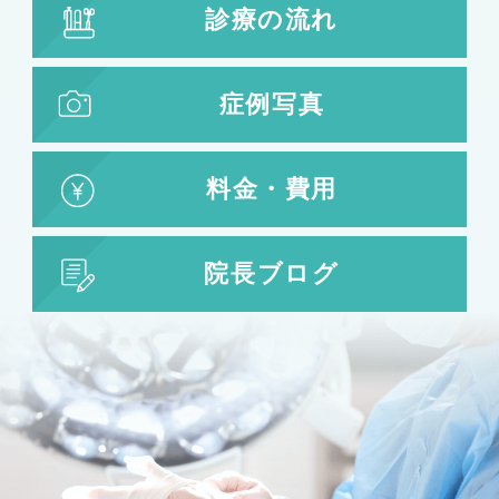
診療の流れ
脂肪吸引
脂肪吸引
脂肪注入
症例写真
婦人科形成
料金・費用
婦人科形成
大陰唇形成
小陰唇形成
院長ブログ
目の整形
二重まぶた・目の整形
埋没法
二重切開法
眼瞼下垂
目頭切開
目尻切開