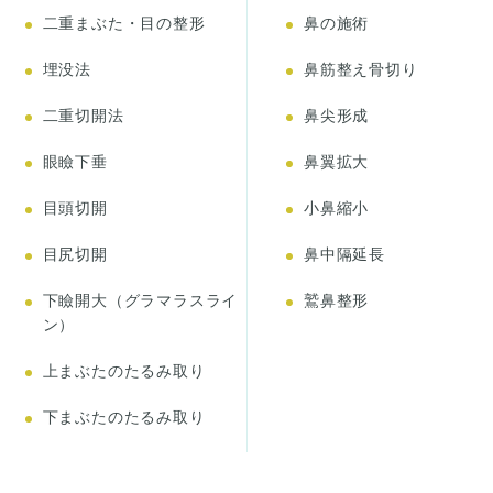
二重まぶた・目の整形
鼻の施術
埋没法
鼻筋整え骨切り
二重切開法
鼻尖形成
眼瞼下垂
鼻翼拡大
目頭切開
小鼻縮小
目尻切開
鼻中隔延長
下瞼開大（グラマラスライ
鷲鼻整形
ン）
上まぶたのたるみ取り
下まぶたのたるみ取り