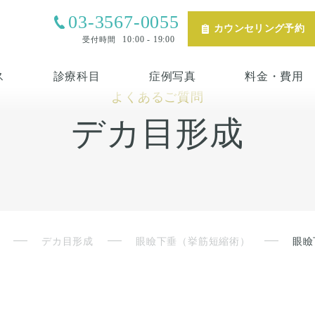
03-3567-0055
カウンセリング予約
10:00 - 19:00
受付時間
ス
診療科目
症例写真
料金・費用
よくあるご質問
デカ目形成
デカ目形成
眼瞼下垂（挙筋短縮術）
眼瞼