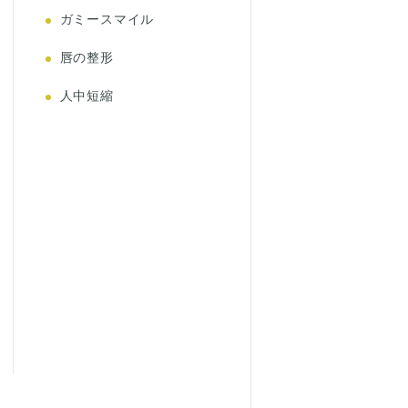
ガミースマイル
唇の整形
人中短縮