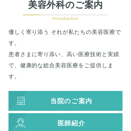
美容外科のご案内
鷲鼻整形
口の整形
Introduction
ガミースマイル
優しく寄り添う それが私たちの美容医療で
唇の整形
人中短縮
す。
患者さまに寄り添い、高い医療技術と実績
お肌の治療
で、健康的な総合美容医療をご提供しま
若返り治療
す。
プラズマシャワー
水光注射
当院のご案内
キューブライト
刺青除去
医師紹介
刺青（タトゥー）除去