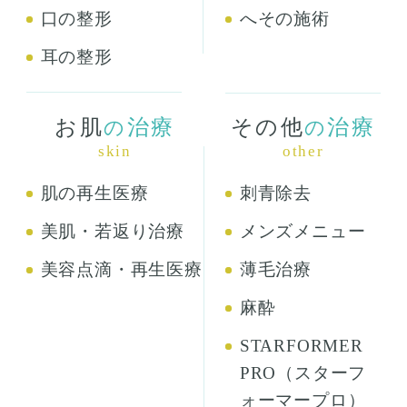
口の整形
へその施術
耳の整形
お肌
治療
その他
治療
の
の
skin
other
肌の再生医療
刺青除去
美肌・若返り治療
メンズメニュー
美容点滴・再生医療
薄毛治療
麻酔
STARFORMER
PRO（スターフ
ォーマープロ）