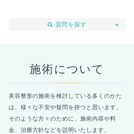
質問を探す
当院について
予約・カウンセリング
支払い・ローン
施術について
胸の整形
豊胸
ばれない豊胸
美容整形の施術を検討している多くのかた
コンデンスリッチ豊胸
ヒアルロン酸
は、
様々な不安や疑問を持つと思います。
シリコンバッグ
胸の形成
そのような方々のために、施術内容や料
乳首形成
乳房縮小
金、
治療方針などを説明いたします。