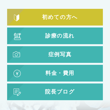
輪郭形成
小顔整形
顎の整形
初めての方へ
ほほ骨の整形
エラの整形
小顔注射
診療の流れ
脂肪吸引
脂肪吸引
脂肪注入
症例写真
婦人科形成
料金・費用
婦人科形成
大陰唇形成
小陰唇形成
院長ブログ
目の整形
二重まぶた・目の整形