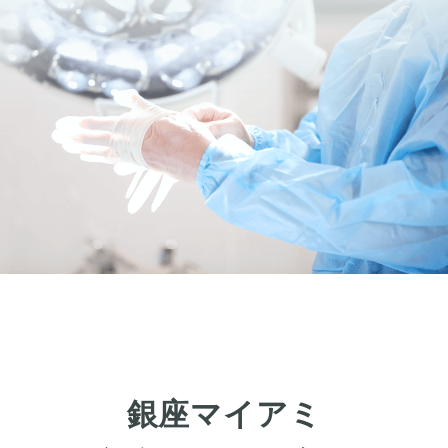
埋没法
二重切開法
眼瞼下垂
目頭切開
目尻切開
下瞼開大（グラマラスライン）
上まぶたのたるみ取り
下まぶたのたるみ取り
鼻の整形
鼻の施術
鼻筋整え骨切り
鼻尖形成
鼻翼拡大
銀座マイアミ
小鼻縮小
鼻中隔延長