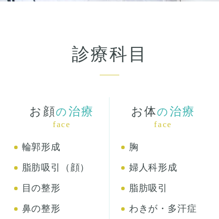
診療科目
お顔
治療
お体
治療
の
の
face
face
輪郭形成
胸
脂肪吸引（顔）
婦人科形成
目の整形
脂肪吸引
鼻の整形
わきが・多汗症