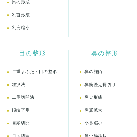
胸の形成
乳首形成
乳房縮小
目の整形
鼻の整形
二重まぶた・目の整形
鼻の施術
埋没法
鼻筋整え骨切り
二重切開法
鼻尖形成
眼瞼下垂
鼻翼拡大
目頭切開
小鼻縮小
目尻切開
鼻中隔延長