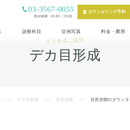
03-3567-0055
カウンセリング予約
10:00 - 19:00
受付時間
ス
診療科目
症例写真
料金・費用
よくあるご質問
デカ目形成
デカ目形成
目尻切開
目尻切開のダウンタ