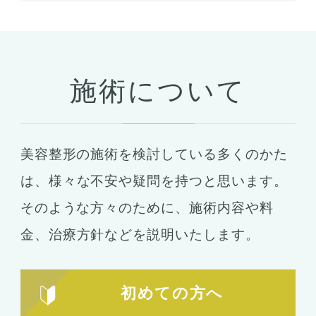
当院について
予約・カウンセリング
支払い・ローン
施術について
胸の整形
豊胸
ばれない豊胸
美容整形の施術を検討している多くのかた
コンデンスリッチ豊胸
ヒアルロン酸
は、
様々な不安や疑問を持つと思います。
シリコンバッグ
胸の形成
そのような方々のために、施術内容や料
乳首形成
乳房縮小
金、
治療方針などを説明いたします。
輪郭形成
小顔整形
顎の整形
初めての方へ
ほほ骨の整形
エラの整形