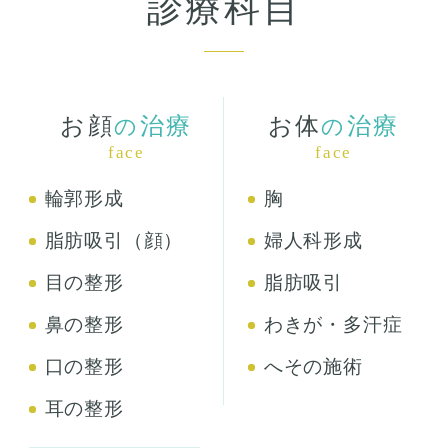
診療科目
お顔
治療
お体
治療
の
の
face
face
輪郭形成
胸
脂肪吸引（顔）
婦人科形成
目の整形
脂肪吸引
鼻の整形
わきが・多汗症
口の整形
へその施術
耳の整形