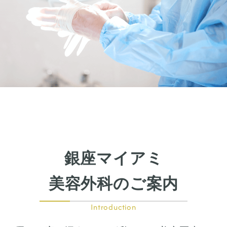
目尻切開
下瞼開大（グラマラスライン）
上まぶたのたるみ取り
下まぶたのたるみ取り
鼻の整形
鼻の施術
鼻筋整え骨切り
鼻尖形成
鼻翼拡大
銀座マイアミ
小鼻縮小
鼻中隔延長
美容外科のご案内
鷲鼻整形
口の整形
Introduction
ガミースマイル