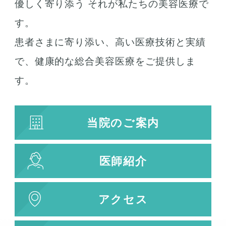
優しく寄り添う それが私たちの美容医療で
唇の整形
人中短縮
す。
患者さまに寄り添い、高い医療技術と実績
お肌の治療
で、健康的な総合美容医療をご提供しま
若返り治療
す。
プラズマシャワー
水光注射
当院のご案内
キューブライト
刺青除去
医師紹介
刺青（タトゥー）除去
レーザー治療
植皮術
アクセス
わきが・多汗症治療