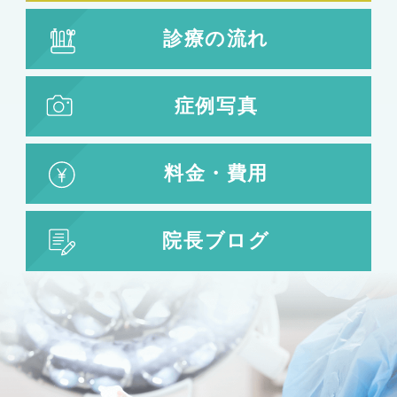
小顔注射
診療の流れ
脂肪吸引
脂肪吸引
脂肪注入
症例写真
婦人科形成
料金・費用
婦人科形成
大陰唇形成
小陰唇形成
院長ブログ
目の整形
二重まぶた・目の整形
埋没法
二重切開法
眼瞼下垂
目頭切開