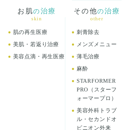
お肌
治療
その他
治療
の
の
skin
other
肌の再生医療
刺青除去
美肌・若返り治療
メンズメニュー
美容点滴・再生医療
薄毛治療
麻酔
STARFORMER
PRO（スターフ
ォーマープロ）
美容外科トラブ
ル・セカンドオ
ピニオン外来