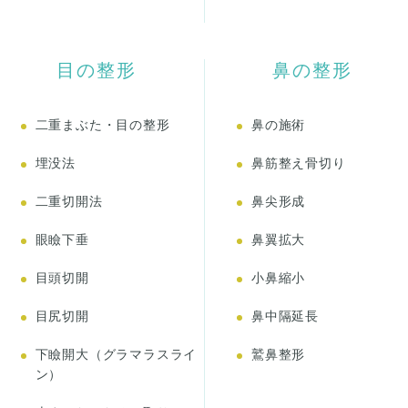
目の整形
鼻の整形
二重まぶた・目の整形
鼻の施術
埋没法
鼻筋整え骨切り
二重切開法
鼻尖形成
眼瞼下垂
鼻翼拡大
目頭切開
小鼻縮小
目尻切開
鼻中隔延長
下瞼開大（グラマラスライ
鷲鼻整形
ン）