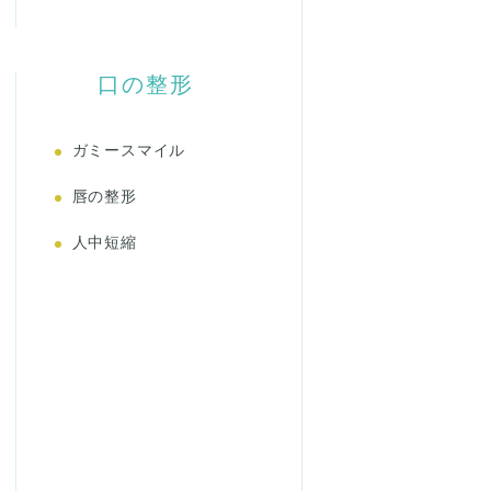
口の整形
ガミースマイル
唇の整形
人中短縮