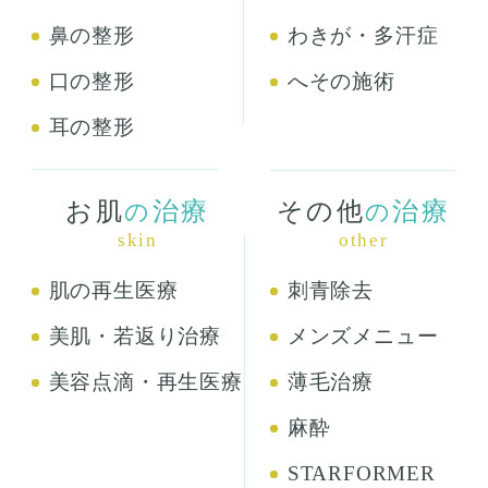
鼻の整形
わきが・多汗症
口の整形
へその施術
耳の整形
お肌
治療
その他
治療
の
の
skin
other
肌の再生医療
刺青除去
美肌・若返り治療
メンズメニュー
美容点滴・再生医療
薄毛治療
麻酔
STARFORMER