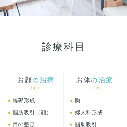
診療科目
お顔
治療
お体
治療
の
の
face
face
輪郭形成
胸
脂肪吸引（顔）
婦人科形成
目の整形
脂肪吸引