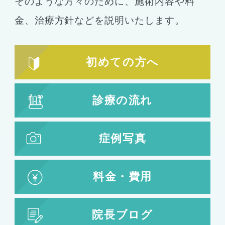
そのような方々のために、施術内容や料
乳首形成
乳房縮小
金、
治療方針などを説明いたします。
輪郭形成
小顔整形
顎の整形
初めての方へ
ほほ骨の整形
エラの整形
小顔注射
診療の流れ
脂肪吸引
脂肪吸引
脂肪注入
症例写真
婦人科形成
料金・費用
婦人科形成
大陰唇形成
小陰唇形成
院長ブログ