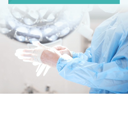
目の整形
二重まぶた・目の整形
埋没法
二重切開法
眼瞼下垂
目頭切開
目尻切開
下瞼開大（グラマラスライン）
上まぶたのたるみ取り
下まぶたのたるみ取り
鼻の整形
鼻の施術
鼻筋整え骨切り
鼻尖形成
鼻翼拡大