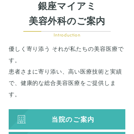
銀座マイアミ
小鼻縮小
鼻中隔延長
美容外科のご案内
鷲鼻整形
口の整形
Introduction
ガミースマイル
優しく寄り添う それが私たちの美容医療で
唇の整形
人中短縮
す。
患者さまに寄り添い、高い医療技術と実績
お肌の治療
で、健康的な総合美容医療をご提供しま
若返り治療
す。
プラズマシャワー
水光注射
当院のご案内
キューブライト