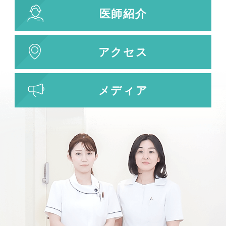
刺青除去
医師紹介
刺青（タトゥー）除去
レーザー治療
植皮術
アクセス
わきが・多汗症治療
わきが・多汗症治療
メディア
ビューホット
フリーワード検索
検索結果を表示する