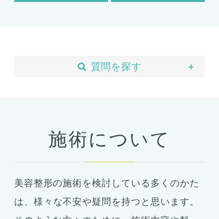
質問を探す
当院について
予約・カウンセリング
支払い・ローン
施術について
胸の整形
豊胸
ばれない豊胸
美容整形の施術を検討している多くのかた
コンデンスリッチ豊胸
ヒアルロン酸
は、
様々な不安や疑問を持つと思います。
シリコンバッグ
胸の形成