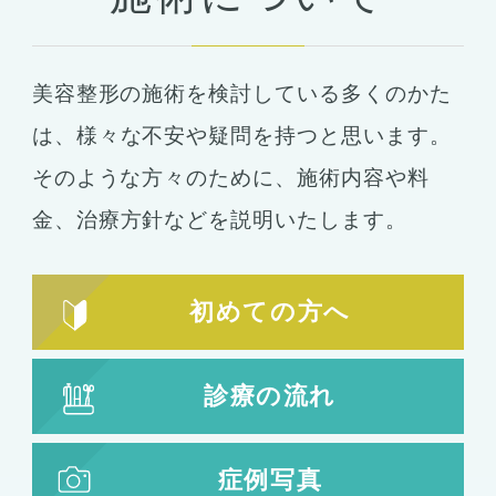
豊胸
ばれない豊胸
美容整形の施術を検討している多くのかた
コンデンスリッチ豊胸
ヒアルロン酸
は、
様々な不安や疑問を持つと思います。
シリコンバッグ
胸の形成
そのような方々のために、施術内容や料
乳首形成
乳房縮小
金、
治療方針などを説明いたします。
輪郭形成
小顔整形
顎の整形
初めての方へ
ほほ骨の整形
エラの整形
小顔注射
診療の流れ
脂肪吸引
脂肪吸引
脂肪注入
症例写真