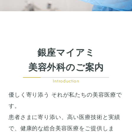
鼻の整形
鼻の施術
鼻筋整え骨切り
鼻尖形成
鼻翼拡大
銀座マイアミ
小鼻縮小
鼻中隔延長
美容外科のご案内
鷲鼻整形
口の整形
Introduction
ガミースマイル
優しく寄り添う それが私たちの美容医療で
唇の整形
人中短縮
す。
患者さまに寄り添い、高い医療技術と実績
お肌の治療
で、健康的な総合美容医療をご提供しま