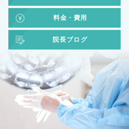
婦人科形成
料金・費用
婦人科形成
大陰唇形成
小陰唇形成
院長ブログ
目の整形
二重まぶた・目の整形
埋没法
二重切開法
眼瞼下垂
目頭切開
目尻切開
下瞼開大（グラマラスライン）
上まぶたのたるみ取り
下まぶたのたるみ取り