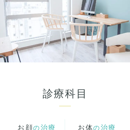
診療科目
お顔
治療
お体
治療
の
の