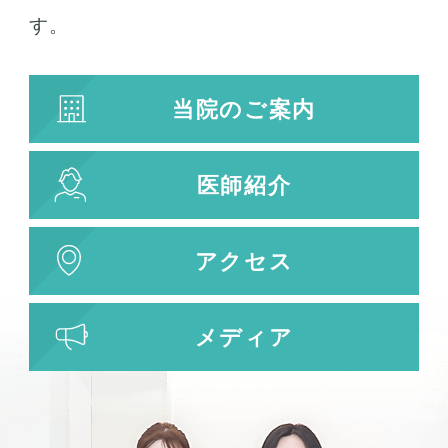
若返り治療
す。
プラズマシャワー
水光注射
当院のご案内
キューブライト
刺青除去
医師紹介
刺青（タトゥー）除去
レーザー治療
植皮術
アクセス
わきが・多汗症治療
わきが・多汗症治療
メディア
ビューホット