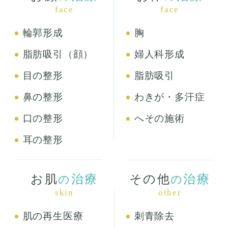
face
face
輪郭形成
胸
脂肪吸引（顔）
婦人科形成
目の整形
脂肪吸引
鼻の整形
わきが・多汗症
口の整形
へその施術
耳の整形
お肌
治療
その他
治療
の
の
skin
other
肌の再生医療
刺青除去