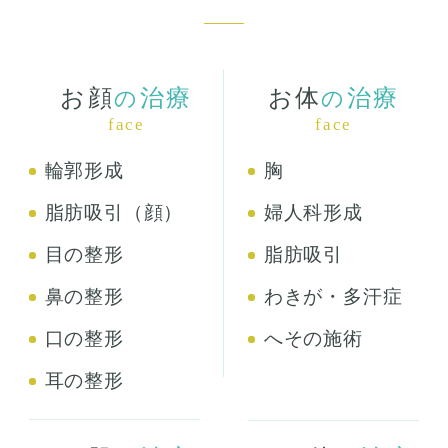
お顔
治療
お体
治療
の
の
face
face
輪郭形成
胸
脂肪吸引（顔）
婦人科形成
目の整形
脂肪吸引
鼻の整形
わきが・多汗症
口の整形
へその施術
耳の整形