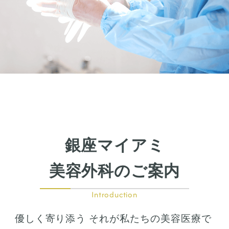
下瞼開大（グラマラスライン）
上まぶたのたるみ取り
下まぶたのたるみ取り
鼻の整形
鼻の施術
鼻筋整え骨切り
鼻尖形成
鼻翼拡大
銀座マイアミ
小鼻縮小
鼻中隔延長
美容外科のご案内
鷲鼻整形
口の整形
Introduction
ガミースマイル
優しく寄り添う それが私たちの美容医療で
唇の整形
人中短縮