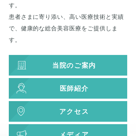
す。
患者さまに寄り添い、高い医療技術と実績
お肌の治療
で、健康的な総合美容医療をご提供しま
若返り治療
す。
プラズマシャワー
水光注射
当院のご案内
キューブライト
刺青除去
医師紹介
刺青（タトゥー）除去
レーザー治療
植皮術
アクセス
わきが・多汗症治療
わきが・多汗症治療
メディア