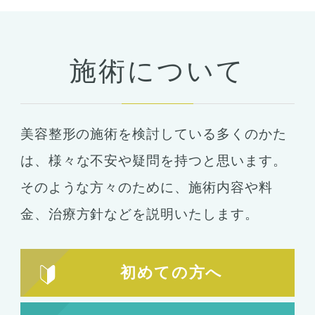
予約・カウンセリング
支払い・ローン
施術について
胸の整形
豊胸
ばれない豊胸
美容整形の施術を検討している多くのかた
コンデンスリッチ豊胸
ヒアルロン酸
は、
様々な不安や疑問を持つと思います。
シリコンバッグ
胸の形成
そのような方々のために、施術内容や料
乳首形成
乳房縮小
金、
治療方針などを説明いたします。
輪郭形成
小顔整形
顎の整形
初めての方へ
ほほ骨の整形
エラの整形
小顔注射