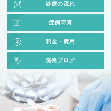
診療の流れ
脂肪吸引
脂肪吸引
脂肪注入
症例写真
婦人科形成
料金・費用
婦人科形成
大陰唇形成
小陰唇形成
院長ブログ
目の整形
二重まぶた・目の整形
埋没法
二重切開法
眼瞼下垂
目頭切開
目尻切開