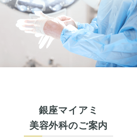
眼瞼下垂
目頭切開
目尻切開
下瞼開大（グラマラスライン）
上まぶたのたるみ取り
下まぶたのたるみ取り
鼻の整形
鼻の施術
鼻筋整え骨切り
鼻尖形成
鼻翼拡大
銀座マイアミ
小鼻縮小
鼻中隔延長
美容外科のご案内
鷲鼻整形
口の整形