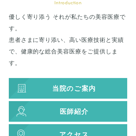
Introduction
ガミースマイル
優しく寄り添う それが私たちの美容医療で
唇の整形
人中短縮
す。
患者さまに寄り添い、高い医療技術と実績
お肌の治療
で、健康的な総合美容医療をご提供しま
若返り治療
す。
プラズマシャワー
水光注射
当院のご案内
キューブライト
刺青除去
医師紹介
刺青（タトゥー）除去
レーザー治療
植皮術
アクセス