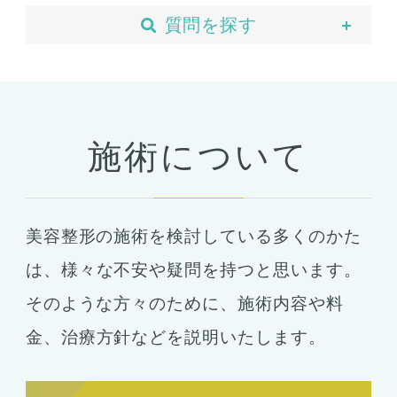
質問を探す
当院について
予約・カウンセリング
支払い・ローン
施術について
胸の整形
豊胸
ばれない豊胸
美容整形の施術を検討している多くのかた
コンデンスリッチ豊胸
ヒアルロン酸
は、
様々な不安や疑問を持つと思います。
シリコンバッグ
胸の形成
そのような方々のために、施術内容や料
乳首形成
乳房縮小
金、
治療方針などを説明いたします。
輪郭形成
小顔整形
顎の整形