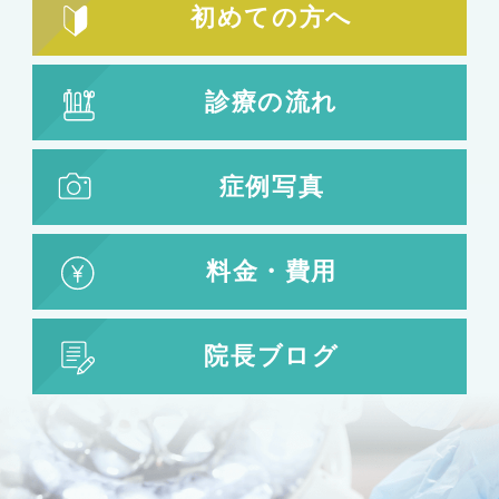
初めての方へ
ほほ骨の整形
エラの整形
小顔注射
診療の流れ
脂肪吸引
脂肪吸引
脂肪注入
症例写真
婦人科形成
料金・費用
婦人科形成
大陰唇形成
小陰唇形成
院長ブログ
目の整形
二重まぶた・目の整形
埋没法
二重切開法