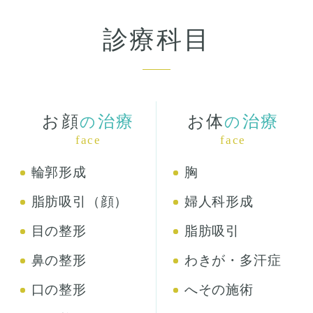
診療科目
お顔
治療
お体
治療
の
の
face
face
輪郭形成
胸
脂肪吸引（顔）
婦人科形成
目の整形
脂肪吸引
鼻の整形
わきが・多汗症
口の整形
へその施術