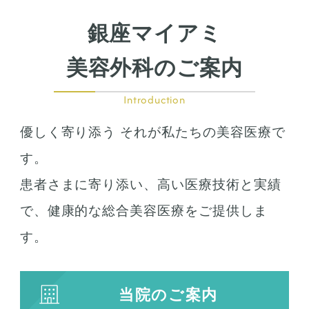
鼻尖形成
鼻翼拡大
銀座マイアミ
小鼻縮小
鼻中隔延長
美容外科のご案内
鷲鼻整形
口の整形
Introduction
ガミースマイル
優しく寄り添う それが私たちの美容医療で
唇の整形
人中短縮
す。
患者さまに寄り添い、高い医療技術と実績
お肌の治療
で、健康的な総合美容医療をご提供しま
若返り治療
す。
プラズマシャワー
水光注射
当院のご案内
キューブライト