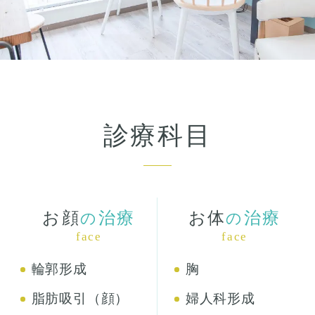
診療科目
お顔
治療
お体
治療
の
の
face
face
輪郭形成
胸
脂肪吸引（顔）
婦人科形成