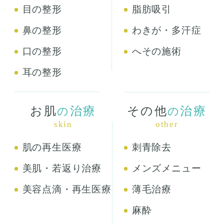
目の整形
脂肪吸引
鼻の整形
わきが・多汗症
口の整形
へその施術
耳の整形
お肌
治療
その他
治療
の
の
skin
other
肌の再生医療
刺青除去
美肌・若返り治療
メンズメニュー
美容点滴・再生医療
薄毛治療
麻酔