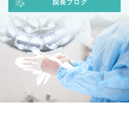
院長ブログ
目の整形
二重まぶた・目の整形
埋没法
二重切開法
眼瞼下垂
目頭切開
目尻切開
下瞼開大（グラマラスライン）
上まぶたのたるみ取り
下まぶたのたるみ取り
鼻の整形
鼻の施術
鼻筋整え骨切り