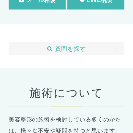
メール相談
LINE相談
質問を探す
当院について
予約・カウンセリング
支払い・ローン
施術について
胸の整形
豊胸
ばれない豊胸
美容整形の施術を検討している多くのかた
コンデンスリッチ豊胸
ヒアルロン酸
は、
様々な不安や疑問を持つと思います。