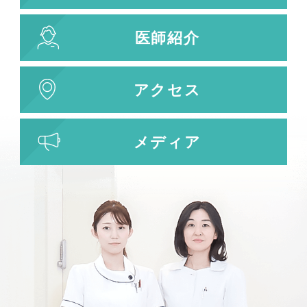
刺青除去
医師紹介
刺青（タトゥー）除去
レーザー治療
植皮術
アクセス
わきが・多汗症治療
わきが・多汗症治療
メディア
ビューホット
フリーワード検索
検索結果を表示する