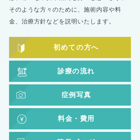
シリコンバッグ
胸の形成
そのような方々のために、施術内容や料
乳首形成
乳房縮小
金、
治療方針などを説明いたします。
輪郭形成
小顔整形
顎の整形
初めての方へ
ほほ骨の整形
エラの整形
小顔注射
診療の流れ
脂肪吸引
脂肪吸引
脂肪注入
症例写真
婦人科形成
料金・費用
婦人科形成
大陰唇形成
小陰唇形成