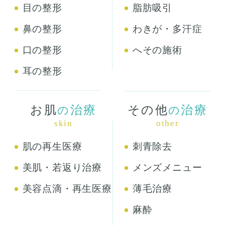
目の整形
脂肪吸引
鼻の整形
わきが・多汗症
口の整形
へその施術
耳の整形
お肌
治療
その他
治療
の
の
skin
other
肌の再生医療
刺青除去
美肌・若返り治療
メンズメニュー
美容点滴・再生医療
薄毛治療
麻酔