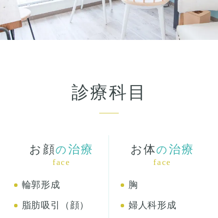
診療科目
お顔
治療
お体
治療
の
の
face
face
輪郭形成
胸
脂肪吸引（顔）
婦人科形成