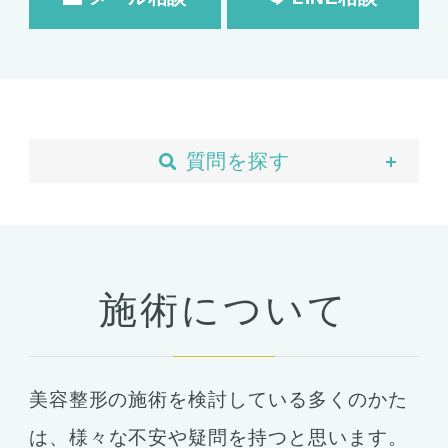
質問を探す
当院について
予約・カウンセリング
支払い・ローン
施術について
胸の整形
豊胸
ばれない豊胸
美容整形の施術を検討している多くのかた
コンデンスリッチ豊胸
ヒアルロン酸
は、
様々な不安や疑問を持つと思います。