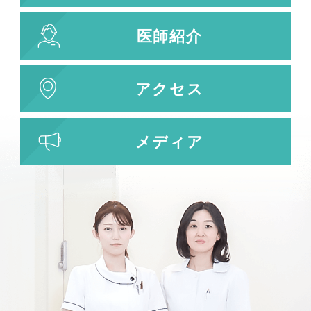
刺青除去
医師紹介
刺青（タトゥー）除去
レーザー治療
植皮術
アクセス
わきが・多汗症治療
わきが・多汗症治療
メディア
ビューホット
フリーワード検索
検索結果を表示する