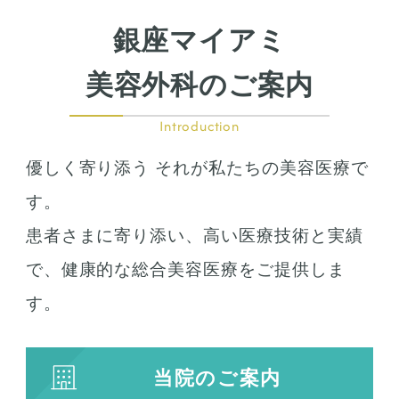
鼻尖形成
鼻翼拡大
銀座マイアミ
小鼻縮小
鼻中隔延長
美容外科のご案内
鷲鼻整形
口の整形
Introduction
ガミースマイル
優しく寄り添う それが私たちの美容医療で
唇の整形
人中短縮
す。
患者さまに寄り添い、高い医療技術と実績
お肌の治療
で、健康的な総合美容医療をご提供しま
若返り治療
す。
プラズマシャワー
水光注射
当院のご案内
キューブライト