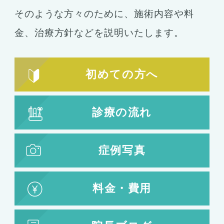
シリコンバッグ
胸の形成
そのような方々のために、施術内容や料
乳首形成
乳房縮小
金、
治療方針などを説明いたします。
輪郭形成
小顔整形
顎の整形
初めての方へ
ほほ骨の整形
エラの整形
小顔注射
診療の流れ
脂肪吸引
脂肪吸引
脂肪注入
症例写真
婦人科形成
料金・費用
婦人科形成
大陰唇形成
小陰唇形成