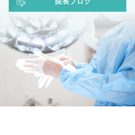
院長ブログ
目の整形
二重まぶた・目の整形
埋没法
二重切開法
眼瞼下垂
目頭切開
目尻切開
下瞼開大（グラマラスライン）
上まぶたのたるみ取り
下まぶたのたるみ取り
鼻の整形
鼻の施術
鼻筋整え骨切り