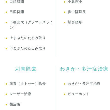
目頭切開
小鼻縮小
目尻切開
鼻中隔延長
下瞼開大（グラマラスライ
鷲鼻整形
ン）
上まぶたのたるみ取り
下まぶたのたるみ取り
刺青除去
わきが・多汗症治療
刺青（タトゥー）除去
わきが・多汗症治療
レーザー治療
ビューホット
植皮術