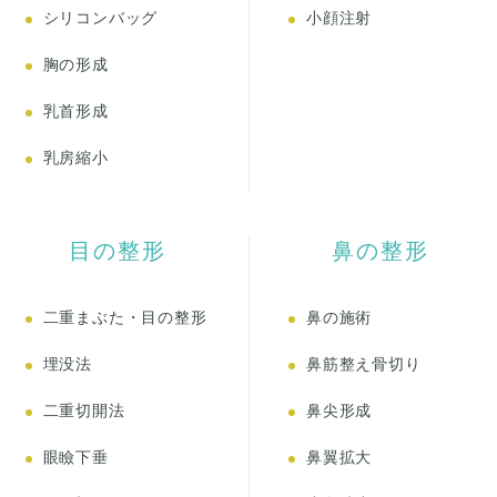
シリコンバッグ
小顔注射
胸の形成
乳首形成
乳房縮小
目の整形
鼻の整形
二重まぶた・目の整形
鼻の施術
埋没法
鼻筋整え骨切り
二重切開法
鼻尖形成
眼瞼下垂
鼻翼拡大