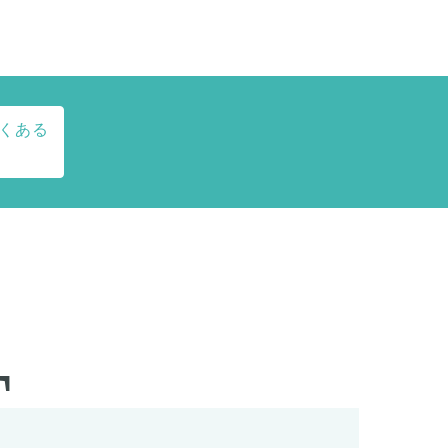
くある
T