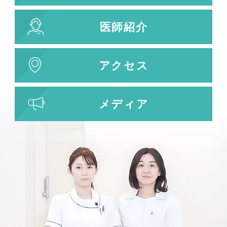
刺青除去
医師紹介
刺青（タトゥー）除去
レーザー治療
植皮術
アクセス
わきが・多汗症治療
わきが・多汗症治療
メディア
ビューホット
フリーワード検索
検索結果を表示する