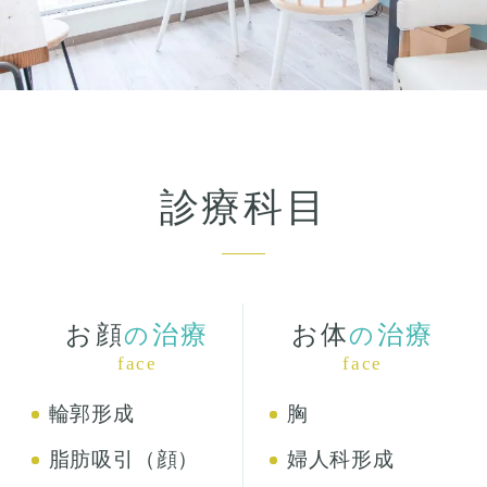
診療科目
お顔
治療
お体
治療
の
の
face
face
輪郭形成
胸
脂肪吸引（顔）
婦人科形成