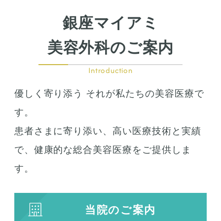
鼻尖形成
鼻翼拡大
銀座マイアミ
小鼻縮小
鼻中隔延長
美容外科のご案内
鷲鼻整形
口の整形
Introduction
ガミースマイル
優しく寄り添う それが私たちの美容医療で
唇の整形
人中短縮
す。
患者さまに寄り添い、高い医療技術と実績
お肌の治療
で、健康的な総合美容医療をご提供しま
若返り治療
す。
プラズマシャワー
水光注射
当院のご案内
キューブライト