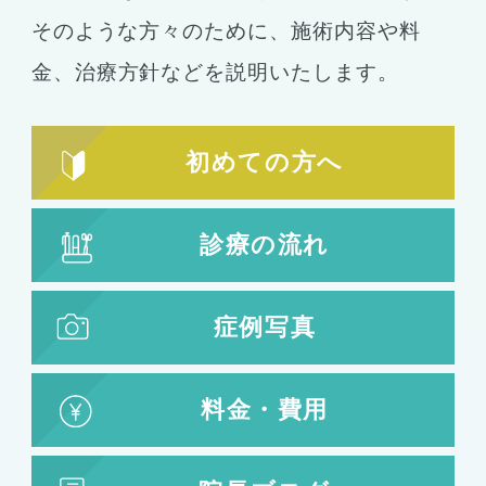
シリコンバッグ
胸の形成
そのような方々のために、施術内容や料
乳首形成
乳房縮小
金、
治療方針などを説明いたします。
輪郭形成
小顔整形
顎の整形
初めての方へ
ほほ骨の整形
エラの整形
小顔注射
診療の流れ
脂肪吸引
脂肪吸引
脂肪注入
症例写真
婦人科形成
料金・費用
婦人科形成
大陰唇形成
小陰唇形成