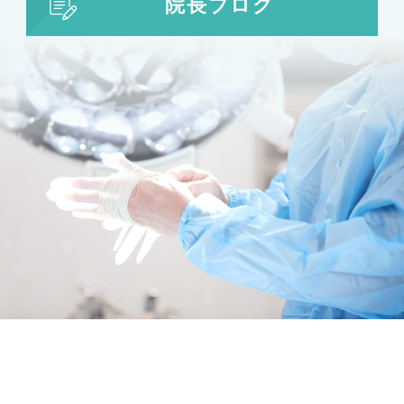
院長ブログ
目の整形
二重まぶた・目の整形
埋没法
二重切開法
眼瞼下垂
目頭切開
目尻切開
下瞼開大（グラマラスライン）
上まぶたのたるみ取り
下まぶたのたるみ取り
鼻の整形
鼻の施術
鼻筋整え骨切り