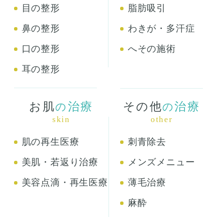
目の整形
脂肪吸引
鼻の整形
わきが・多汗症
口の整形
へその施術
耳の整形
お肌
治療
その他
治療
の
の
skin
other
肌の再生医療
刺青除去
美肌・若返り治療
メンズメニュー
美容点滴・再生医療
薄毛治療
麻酔