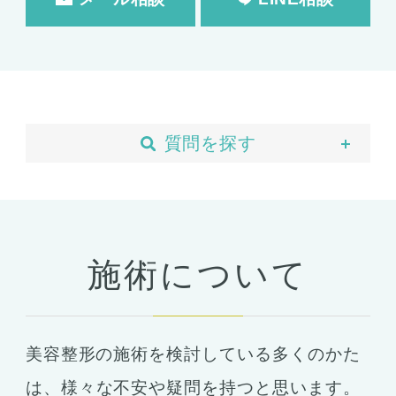
質問を探す
当院について
予約・カウンセリング
支払い・ローン
施術について
胸の整形
豊胸
ばれない豊胸
美容整形の施術を検討している多くのかた
コンデンスリッチ豊胸
ヒアルロン酸
は、
様々な不安や疑問を持つと思います。