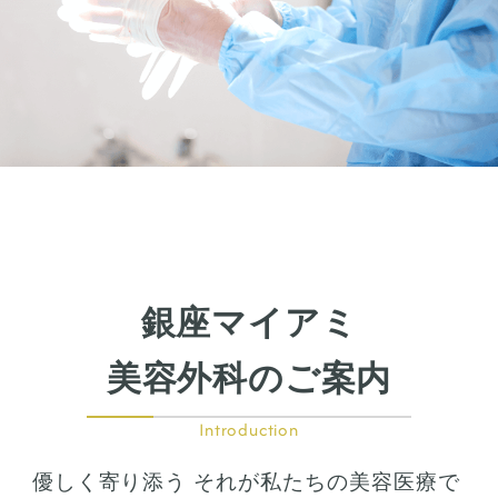
下瞼開大（グラマラスライン）
上まぶたのたるみ取り
下まぶたのたるみ取り
鼻の整形
鼻の施術
鼻筋整え骨切り
鼻尖形成
鼻翼拡大
銀座マイアミ
小鼻縮小
鼻中隔延長
美容外科のご案内
鷲鼻整形
口の整形
Introduction
ガミースマイル
優しく寄り添う それが私たちの美容医療で
唇の整形
人中短縮