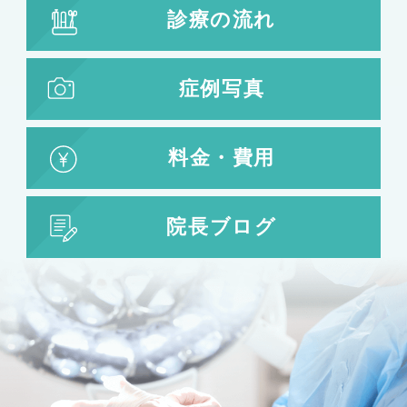
小顔注射
診療の流れ
脂肪吸引
脂肪吸引
脂肪注入
症例写真
婦人科形成
料金・費用
婦人科形成
大陰唇形成
小陰唇形成
院長ブログ
目の整形
二重まぶた・目の整形
埋没法
二重切開法
眼瞼下垂
目頭切開
目尻切開