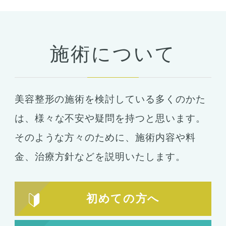
予約・カウンセリング
支払い・ローン
施術について
胸の整形
豊胸
ばれない豊胸
美容整形の施術を検討している多くのかた
コンデンスリッチ豊胸
ヒアルロン酸
は、
様々な不安や疑問を持つと思います。
シリコンバッグ
胸の形成
そのような方々のために、施術内容や料
乳首形成
乳房縮小
金、
治療方針などを説明いたします。
輪郭形成
小顔整形
顎の整形
初めての方へ
ほほ骨の整形
エラの整形