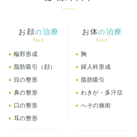
お顔
治療
お体
治療
の
の
face
face
輪郭形成
胸
脂肪吸引（顔）
婦人科形成
目の整形
脂肪吸引
鼻の整形
わきが・多汗症
口の整形
へその施術
耳の整形