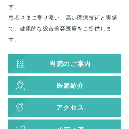
す。
患者さまに寄り添い、高い医療技術と実績
お肌の治療
で、健康的な総合美容医療をご提供しま
若返り治療
す。
プラズマシャワー
水光注射
当院のご案内
キューブライト
刺青除去
医師紹介
刺青（タトゥー）除去
レーザー治療
植皮術
アクセス
わきが・多汗症治療
わきが・多汗症治療