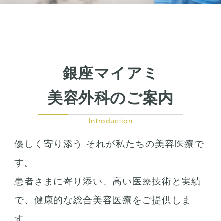
鼻の施術
鼻筋整え骨切り
鼻尖形成
鼻翼拡大
銀座マイアミ
小鼻縮小
鼻中隔延長
美容外科のご案内
鷲鼻整形
口の整形
Introduction
ガミースマイル
優しく寄り添う それが私たちの美容医療で
唇の整形
人中短縮
す。
患者さまに寄り添い、高い医療技術と実績
お肌の治療
で、健康的な総合美容医療をご提供しま
若返り治療
す。