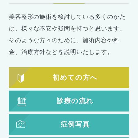
豊胸
ばれない豊胸
美容整形の施術を検討している多くのかた
コンデンスリッチ豊胸
ヒアルロン酸
は、
様々な不安や疑問を持つと思います。
シリコンバッグ
胸の形成
そのような方々のために、施術内容や料
乳首形成
乳房縮小
金、
治療方針などを説明いたします。
輪郭形成
小顔整形
顎の整形
初めての方へ
ほほ骨の整形
エラの整形
小顔注射
診療の流れ
脂肪吸引
脂肪吸引
脂肪注入
症例写真