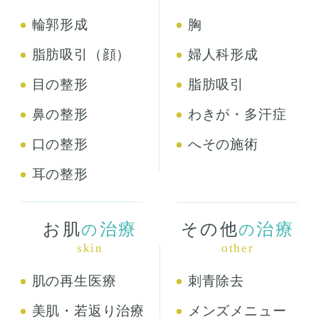
輪郭形成
胸
脂肪吸引（顔）
婦人科形成
目の整形
脂肪吸引
鼻の整形
わきが・多汗症
口の整形
へその施術
耳の整形
お肌
治療
その他
治療
の
の
skin
other
肌の再生医療
刺青除去
美肌・若返り治療
メンズメニュー