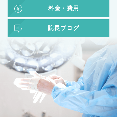
婦人科形成
料金・費用
婦人科形成
大陰唇形成
小陰唇形成
院長ブログ
目の整形
二重まぶた・目の整形
埋没法
二重切開法
眼瞼下垂
目頭切開
目尻切開
下瞼開大（グラマラスライン）
上まぶたのたるみ取り
下まぶたのたるみ取り
鼻の整形