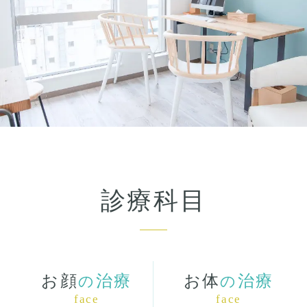
診療科目
お顔
治療
お体
治療
の
の
face
face