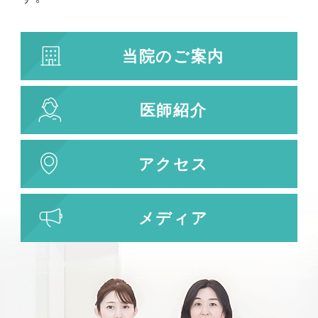
プラズマシャワー
水光注射
当院のご案内
キューブライト
刺青除去
医師紹介
刺青（タトゥー）除去
レーザー治療
植皮術
アクセス
わきが・多汗症治療
わきが・多汗症治療
メディア
ビューホット
フリーワード検索