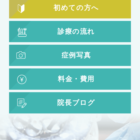
小顔整形
顎の整形
初めての方へ
ほほ骨の整形
エラの整形
小顔注射
診療の流れ
脂肪吸引
脂肪吸引
脂肪注入
症例写真
婦人科形成
料金・費用
婦人科形成
大陰唇形成
小陰唇形成
院長ブログ
目の整形
二重まぶた・目の整形
埋没法
二重切開法