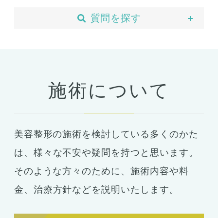
質問を探す
当院について
予約・カウンセリング
支払い・ローン
施術について
胸の整形
豊胸
ばれない豊胸
美容整形の施術を検討している多くのかた
コンデンスリッチ豊胸
ヒアルロン酸
は、
様々な不安や疑問を持つと思います。
シリコンバッグ
胸の形成
そのような方々のために、施術内容や料
乳首形成
乳房縮小
金、
治療方針などを説明いたします。
輪郭形成