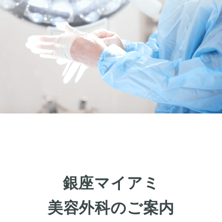
眼瞼下垂
目頭切開
目尻切開
下瞼開大（グラマラスライン）
上まぶたのたるみ取り
下まぶたのたるみ取り
鼻の整形
鼻の施術
鼻筋整え骨切り
鼻尖形成
鼻翼拡大
銀座マイアミ
小鼻縮小
鼻中隔延長
美容外科のご案内
鷲鼻整形