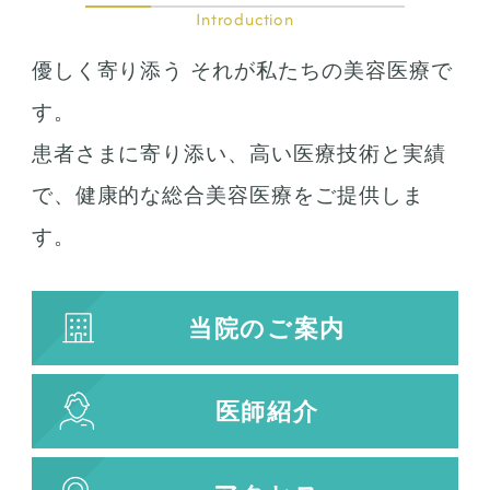
口の整形
Introduction
ガミースマイル
優しく寄り添う それが私たちの美容医療で
唇の整形
人中短縮
す。
患者さまに寄り添い、高い医療技術と実績
お肌の治療
で、健康的な総合美容医療をご提供しま
若返り治療
す。
プラズマシャワー
水光注射
当院のご案内
キューブライト
刺青除去
医師紹介
刺青（タトゥー）除去
レーザー治療
植皮術