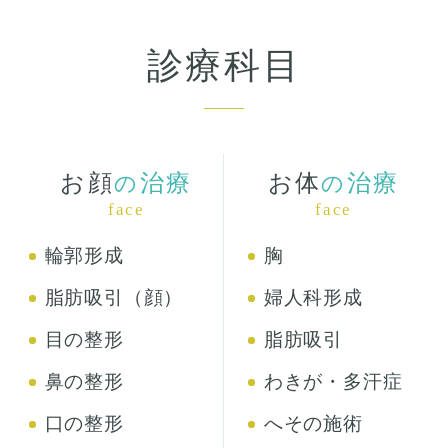
診療科目
お顔
治療
お体
治療
の
の
face
face
輪郭形成
胸
脂肪吸引（顔）
婦人科形成
目の整形
脂肪吸引
鼻の整形
わきが・多汗症
口の整形
へその施術