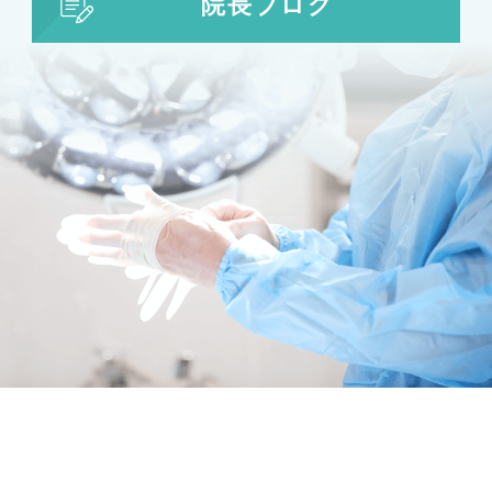
院長ブログ
目の整形
二重まぶた・目の整形
埋没法
二重切開法
眼瞼下垂
目頭切開
目尻切開
下瞼開大（グラマラスライン）
上まぶたのたるみ取り
下まぶたのたるみ取り
鼻の整形
鼻の施術
鼻筋整え骨切り