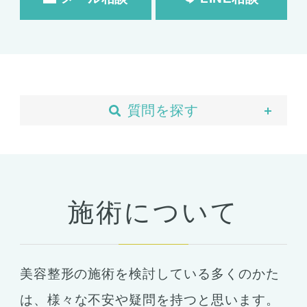
質問を探す
当院について
予約・カウンセリング
支払い・ローン
施術について
胸の整形
豊胸
ばれない豊胸
美容整形の施術を検討している多くのかた
コンデンスリッチ豊胸
ヒアルロン酸
は、
様々な不安や疑問を持つと思います。