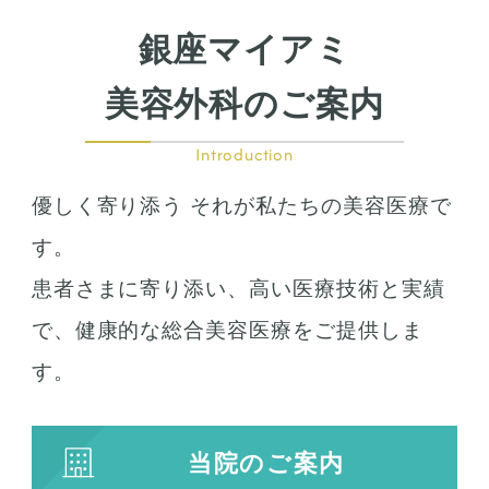
鼻尖形成
鼻翼拡大
銀座マイアミ
小鼻縮小
鼻中隔延長
美容外科のご案内
鷲鼻整形
口の整形
Introduction
ガミースマイル
優しく寄り添う それが私たちの美容医療で
唇の整形
人中短縮
す。
患者さまに寄り添い、高い医療技術と実績
お肌の治療
で、健康的な総合美容医療をご提供しま
若返り治療
す。
プラズマシャワー
水光注射
当院のご案内
キューブライト