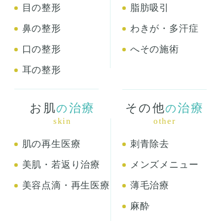
目の整形
脂肪吸引
鼻の整形
わきが・多汗症
口の整形
へその施術
耳の整形
お肌
治療
その他
治療
の
の
skin
other
肌の再生医療
刺青除去
美肌・若返り治療
メンズメニュー
美容点滴・再生医療
薄毛治療
麻酔