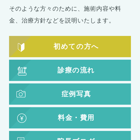
シリコンバッグ
胸の形成
そのような方々のために、施術内容や料
乳首形成
乳房縮小
金、
治療方針などを説明いたします。
輪郭形成
小顔整形
顎の整形
初めての方へ
ほほ骨の整形
エラの整形
小顔注射
診療の流れ
脂肪吸引
脂肪吸引
脂肪注入
症例写真
婦人科形成
料金・費用
婦人科形成
大陰唇形成
小陰唇形成