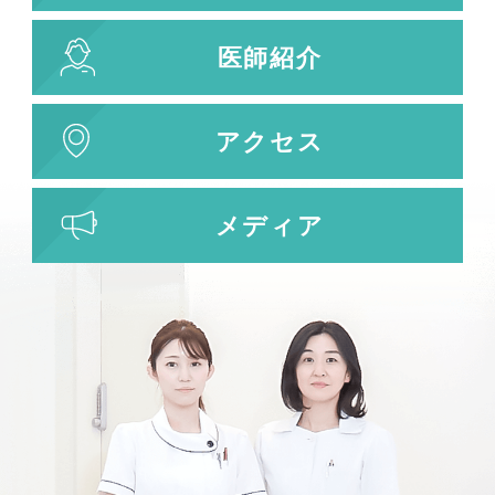
刺青除去
医師紹介
刺青（タトゥー）除去
レーザー治療
植皮術
アクセス
わきが・多汗症治療
わきが・多汗症治療
メディア
ビューホット
フリーワード検索
検索結果を表示する