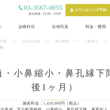
03-3567-0055
カウンセリング予約
10:00 - 19:00
受付時間
ス
診療科目
症例写真
料金・費用
写真
お顔の治療
鼻の整形
小鼻縮小
月）
植・小鼻縮小・鼻孔縁下
後1ヶ月）
施術料金：1,430,000円（税込）
鼻尖形成、耳介軟骨移植、小鼻縮小、鼻孔縁下降、鼻翼挙上