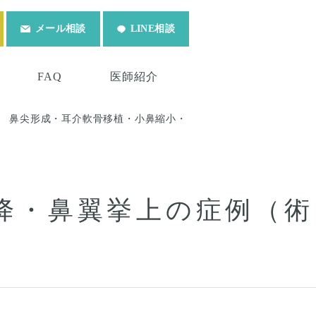
メール相談
LINE相談
FAQ
医師紹介
鼻尖形成・耳介軟骨移植・小鼻縮小・
降・鼻翼挙上の症例（術