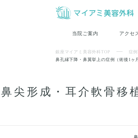
当院ご案内
アクセ
銀座マイアミ美容外科TOP
症例
鼻孔縁下降・鼻翼挙上の症例（術後1ヶ
鼻尖形成・耳介軟骨移