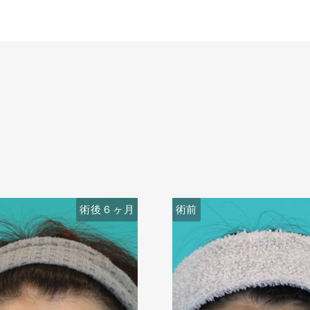
術後６ヶ月
術前
術前