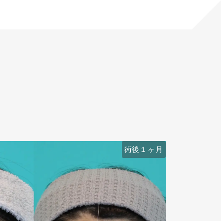
術後６ヶ月
術後１ヶ月
術前
術前