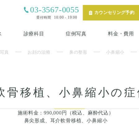
03-3567-0055
カウンセリング予約
10:00 - 19:00
受付時間
ス
診療科目
症例写真
料金・費用
写真
お顔の治療
鼻の整形
小鼻縮小
軟骨移植、小鼻縮小の症
施術料金：990,000円（税込、麻酔代込）
鼻尖形成、耳介軟骨移植、小鼻縮小