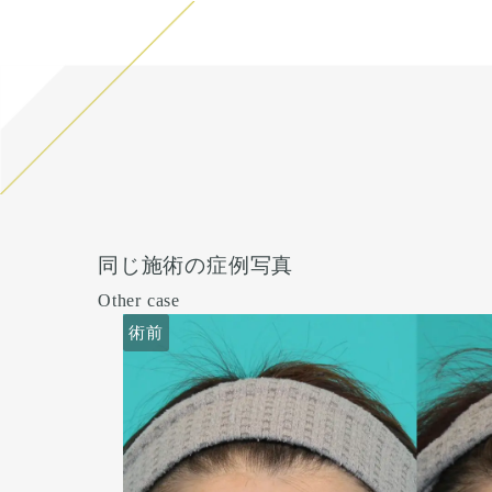
同じ施術の症例写真
Other case
術前
術前