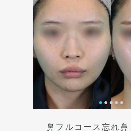
術後１ヶ月
鼻フルコース忘れ鼻