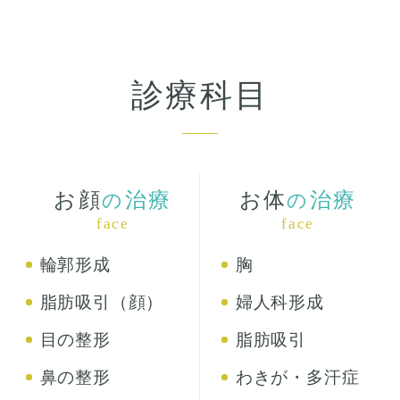
診療科目
お顔
治療
お体
治療
の
の
face
face
輪郭形成
胸
脂肪吸引（顔）
婦人科形成
目の整形
脂肪吸引
鼻の整形
わきが・多汗症