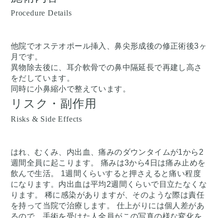
Procedure Details
他院でオステオポール挿入、鼻尖形成後の修正術後3ヶ
月です。
異物除去後に、耳介軟骨での鼻中隔延長で再建し高さ
をだしています。
同時に小鼻縮小で整えています。
リスク・副作用
Risks & Side Effects
はれ、むくみ、内出血、痛みのダウンタイムが1から2
週間全員に起こります。 痛みは3から4日は痛み止めを
飲んで生活。 1週間くらいすると押さえると痛い程度
になります。内出血は平均2週間くらいで目立たなくな
ります。 稀に感染がありますが、そのような際は責任
を持って当院で治療します。 仕上がりには個人差があ
るので、手術を受けた人全員がこの写真の様な変化を