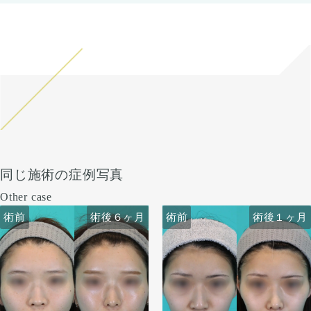
同じ施術の症例写真
Other case
術前
術前
術後６ヶ月
術前
術前
術後６ヶ月
術後１ヶ月