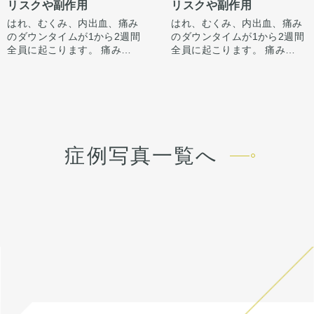
リスクや副作用
リスクや副作用
にも感”が出てしまいバランス
っきりさせる施術です。
が整わないことがございま
はれ、むくみ、内出血、痛み
はれ、むくみ、内出血、痛み
す。
のダウンタイムが1から2週間
のダウンタイムが1から2週間
今回は鼻中隔延長で鼻先含め
全員に起こります。 痛みは3
全員に起こります。 痛みは3
整えています。
から4日は痛み止めを飲んで
から4日は痛み止めを飲んで
骨切り幅寄せと小鼻縮小もす
生活。 1週間くらいすると押
生活。 1週間くらいすると押
ることで、正面からの印象も
さえると痛い程度になりま
さえると痛い程度になりま
すっきり整えています。
す。内出血は平均2週間くら
す。内出血は平均2週間くら
いで目立たなくなります。 稀
いで目立たなくなります。 稀
に感染がありますが、そのよ
に感染がありますが、そのよ
うな際は責任を持って当院で
うな際は責任を持って当院で
症例写真一覧へ
治療します。 仕上がりには個
治療します。 仕上がりには個
人差があるので、手術を受け
人差があるので、手術を受け
た人全員がこの写真の様な変
た人全員がこの写真の様な変
化をするわけではありません
化をするわけではありません
のでご注意下さい。 カウンセ
のでご注意下さい。 カウンセ
リングにて診察させていただ
リングにて診察させていただ
いた上でその方一人一人の状
いた上でその方一人一人の状
態をふまえて、治療法をご提
態をふまえて、治療法をご提
案します。
案します。