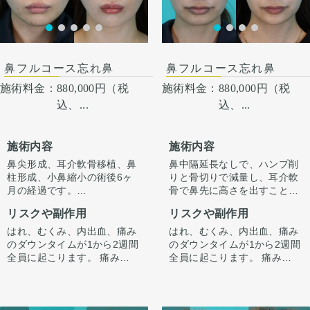
術後１ヶ月
鼻フルコース忘れ鼻
鼻フルコース忘れ鼻
施術料金：
880,000円（税
施術料金：
880,000円（税
込、...
込、...
施術内容
施術内容
鼻尖形成、耳介軟骨移植、鼻
鼻中隔延長なしで、ハンプ削
柱形成、小鼻縮小の術後6ヶ
りと骨切りで減量し、耳介軟
月の経過です。
骨で鼻先に高さを出すことで
今回はハンプ削りは行わず、
ラインを整えています。
リスクや副作用
リスクや副作用
ストラット＋耳介軟骨移植で
正面から見たときもすっきり
鼻先に高さを出し、ハンプの
するよう整えています。
はれ、むくみ、内出血、痛み
はれ、むくみ、内出血、痛み
尾側に粉砕軟骨をいれ横から
のダウンタイムが1から2週間
のダウンタイムが1から2週間
のラインを整えています。
全員に起こります。 痛みは3
全員に起こります。 痛みは3
小鼻は内側法で内側に丸みを
から4日は痛み止めを飲んで
から4日は痛み止めを飲んで
作るように縮小し、外側への
生活。 1週間くらいすると押
生活。 1週間くらいすると押
広がりを改善させています。
さえると痛い程度になりま
さえると痛い程度になりま