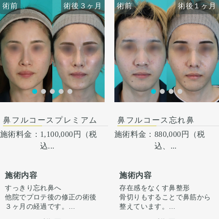
す。内出血は平均2週間くら
す。内出血は平均2週間くら
術前
術前
術後３ヶ月
術前
術前
術後３ヶ月
術後１ヶ月
いで目立たなくなります。 稀
いで目立たなくなります。 稀
に感染がありますが、そのよ
に感染がありますが、そのよ
うな際は責任を持って当院で
うな際は責任を持って当院で
治療します。 仕上がりには個
治療します。 仕上がりには個
人差があるので、手術を受け
人差があるので、手術を受け
た人全員がこの写真の様な変
た人全員がこの写真の様な変
化をするわけではありません
化をするわけではありません
のでご注意下さい。 カウンセ
のでご注意下さい。 カウンセ
リングにて診察させていただ
リングにて診察させていただ
いた上でその方一人一人の状
いた上でその方一人一人の状
術後１ヶ月
態をふまえて、治療法をご提
態をふまえて、治療法をご提
案します。
案します
鼻フルコースプレミアム
鼻フルコース忘れ鼻
施術料金：
1,100,000円（税
施術料金：
880,000円（税
込...
込、...
施術内容
施術内容
すっきり忘れ鼻へ
存在感をなくす鼻整形
他院でプロテ後の修正の術後
骨切りもすることで鼻筋から
３ヶ月の経過です。
整えています。
ただ高さを出すだけでは”いか
正面から見た時に全体的にす