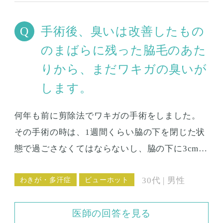
手術後、臭いは改善したもの
のまばらに残った脇毛のあた
りから、まだワキガの臭いが
します。
何年も前に剪除法でワキガの手術をしました。
その手術の時は、1週間くらい脇の下を閉じた状
態で過ごさなくてはならないし、脇の下に3cmく
らいの傷ができましたし１年間くらい脇の下が
わきが・多汗症
ビューホット
30代 | 男性
茶色く色がついてしまったりと大変な思いをし
ました。 手術後、臭いは改善したもののまばら
医師の回答を見る
に残った脇毛のあたりから、まだワキガの臭い