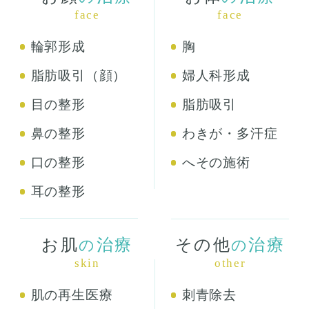
face
face
輪郭形成
胸
脂肪吸引（顔）
婦人科形成
目の整形
脂肪吸引
鼻の整形
わきが・多汗症
口の整形
へその施術
耳の整形
お肌
治療
その他
治療
の
の
skin
other
肌の再生医療
刺青除去