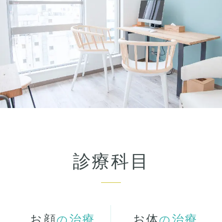
診療科目
お顔
治療
お体
治療
の
の