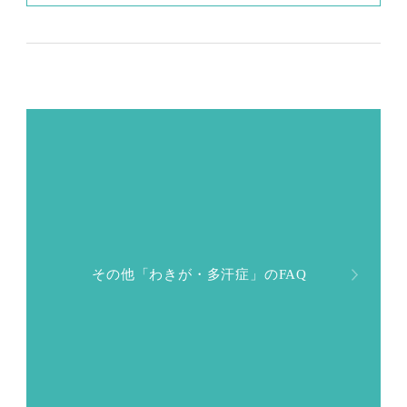
を先にするとしたら、どのくらいの期間を空け
療を望んでいます。
たらレーザー脱毛できるようになりますか？
その他「わきが・多汗症」のFAQ