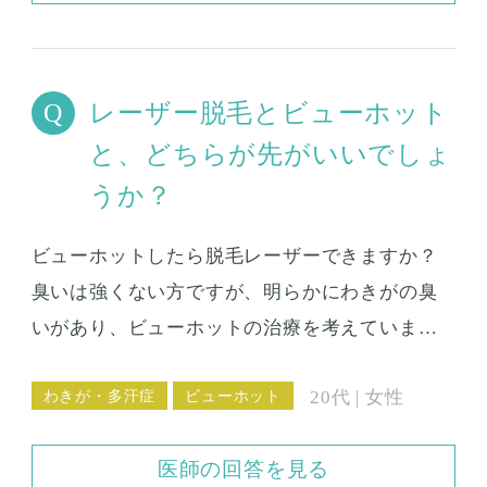
がします。 1日頑張って仕事をした後の制服を脱
ぐ時など、やっぱり、鉛筆の芯のような玉ねぎ
のようなこもった臭いが自分でもわかるので、
レーザー脱毛とビューホット
きっと職場の同僚には気づかれていると思いま
と、どちらが先がいいでしょ
す。 このまま、悩みながら過ごすのも辛いので2
うか？
回目の治療を考えていたところ、ビューホット
を知りました。 ビューホットはラジオ波で汗腺
ビューホットしたら脱毛レーザーできますか？
を焼くとのことですが、剪除法を受けた後でも
臭いは強くない方ですが、明らかにわきがの臭
施術可能なのでしょうか。 また、局所麻酔だけ
いがあり、ビューホットの治療を考えていま
で施術が可能なのでしょうか。 実際に、剪除法
す。また、腋毛の脱毛はしていません（いつも
をしたあとでビューホットを施術して効果が出
わきが・多汗症
ビューホット
20代 | 女性
シェービングです）ので、レーザー脱毛も考え
た方はいらしゃるのでしょうか。 剪除法の手術
ています。 レーザー脱毛とビューホットと、ど
後が結構辛かったので、2回目の手術はできれば
医師の回答を見る
ちらが先がいいでしょうか？もしビューホット
ダウンタイムが短くて楽で、かつ効果がある治