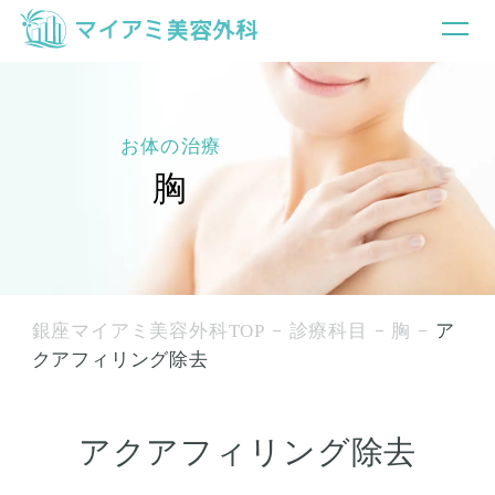
お体の治療
胸
銀座マイアミ美容外科TOP
診療科目
胸
ア
クアフィリング除去
アクアフィリング除去