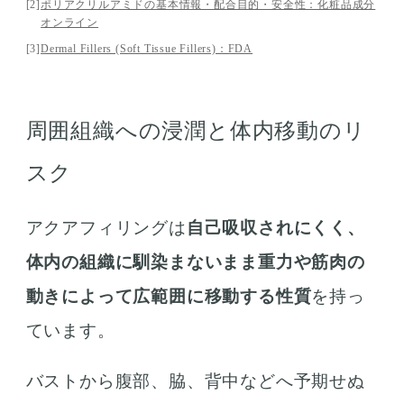
[2]
ポリアクリルアミドの基本情報・配合目的・安全性：化粧品成分
オンライン
[3]
Dermal Fillers (Soft Tissue Fillers)：FDA
周囲組織への浸潤と体内移動のリ
スク
アクアフィリングは
自己吸収されにくく、
体内の組織に馴染まないまま重力や筋肉の
動きによって広範囲に移動する性質
を持っ
ています。
バストから腹部、脇、背中などへ予期せぬ