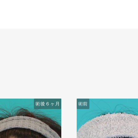
術後６ヶ月
術前
術前