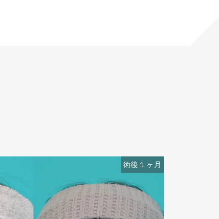
術後６ヶ月
術後１ヶ月
術前
術前