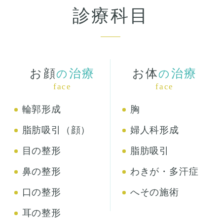
診療科目
お顔
治療
お体
治療
の
の
face
face
輪郭形成
胸
脂肪吸引（顔）
婦人科形成
目の整形
脂肪吸引
鼻の整形
わきが・多汗症
口の整形
へその施術
耳の整形