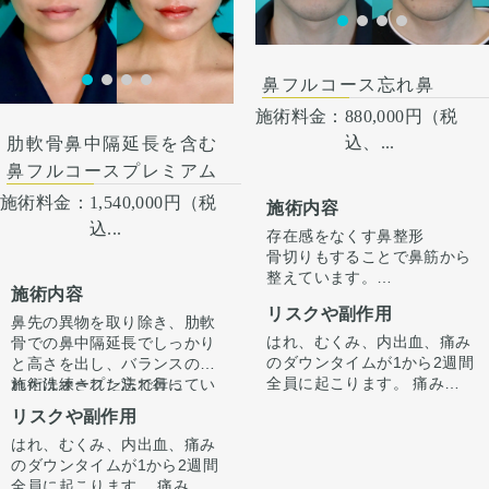
リングにて診察させていただ
リングにて診察させていただ
いた上でその方一人一人の状
いた上でその方一人一人の状
術後１ヶ月
態をふまえて、治療法をご提
態をふまえて、治療法をご提
案します。
案します
鼻フルコース忘れ鼻
施術料金：
880,000円（税
込、...
肋軟骨鼻中隔延長を含む
鼻フルコースプレミアム
施術料金：
1,540,000円（税
施術内容
込...
存在感をなくす鼻整形
骨切りもすることで鼻筋から
整えています。
施術内容
正面から見た時に全体的にす
リスクや副作用
っきりさせる施術です。
鼻先の異物を取り除き、肋軟
はれ、むくみ、内出血、痛み
骨での鼻中隔延長でしっかり
のダウンタイムが1から2週間
と高さを出し、バランスのと
全員に起こります。 痛みは3
れた洗練された忘れ鼻に
施術はオープン法で行ってい
から4日は痛み止めを飲んで
『鼻先〜鼻先の低さが悩み。
ます。鼻柱に傷がつき、赤み
リスクや副作用
生活。 1週間くらいすると押
オステオポールを抜去して、
がでますが、3ヶ月〜半年ほ
はれ、むくみ、内出血、痛み
さえると痛い程度になりま
しっかり高さを出したい。』
どで色味は抜けて目立ちづら
手術後1ヶ月でスッキリして
のダウンタイムが1から2週間
す。内出血は平均2週間くら
というお悩みで受診されまし
くなってきます。
いますが、ここからよりスッ
全員に起こります。 痛みは3
いで目立たなくなります。 稀
た。
キリし、半年ほどで完成とな