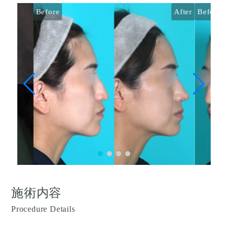
Before
After
Before
施術内容
Procedure Details