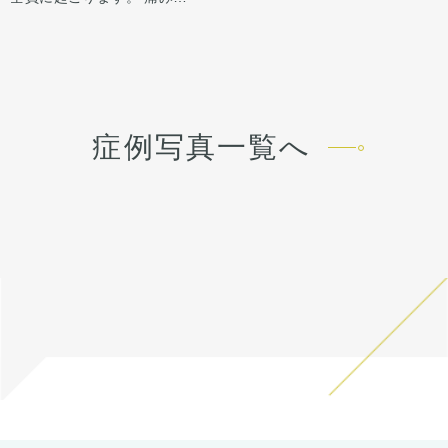
から4日は痛み止めを飲んで
に感染がありますが、そのよ
オステオポールは大鼻翼軟骨
ります。
生活。 1週間くらいすると押
うな際は責任を持って当院で
を押し込んで沈んでおり、軟
鼻柱の傷もまだ赤みはありま
さえると痛い程度になりま
治療します。 仕上がりには個
骨が少し変形していました。
すが、3ヶ月〜半年ほどで色
す。内出血は平均2週間くら
人差があるので、手術を受け
オステオポールを抜去し、肋
は抜けて目立ちづらくなりま
いで目立たなくなります。 稀
た人全員がこの写真の様な変
軟骨を用いて鼻中隔延長を行
す。
に感染がありますが、そのよ
化をするわけではありません
い、しっかりと高いベースを
うな際は責任を持って当院で
のでご注意下さい。 カウンセ
作りました。
症例写真一覧へ
治療します。 仕上がりには個
リングにて診察させていただ
鼻先の皮膚がオステオポール
人差があるので、手術を受け
いた上でその方一人一人の状
で薄くなっていたため、
た人全員がこの写真の様な変
態をふまえて、治療法をご提
onlayの耳介軟骨の上に真皮
化をするわけではありません
案します。
脂肪をのせることで柔らか
のでご注意下さい。 カウンセ
く、鼻先の高さをだしまし
リングにて診察させていただ
た。
いた上でその方一人一人の状
ハンプ削りとプロテーゼに
態をふまえて、治療法をご提
て、鼻筋が鼻先にかけて自然
案します。
だけどしっかりした高さにな
るように調整しました。
鼻骨幅寄せ骨切りも行い、鼻
筋のラインをスッキリとさせ
ました。
鼻柱を下げることでACRが整
い、鼻唇角がマイルドになる
ことで口元の突出感も改善し