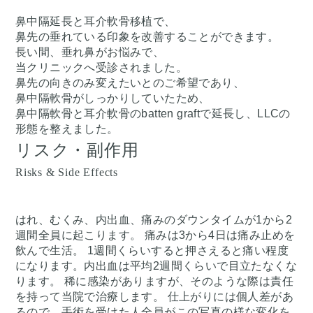
鼻中隔延長と耳介軟骨移植で、
鼻先の垂れている印象を改善することができます。
長い間、垂れ鼻がお悩みで、
当クリニックへ受診されました。
鼻先の向きのみ変えたいとのご希望であり、
鼻中隔軟骨がしっかりしていたため、
鼻中隔軟骨と耳介軟骨のbatten graftで延長し、LLCの
形態を整えました。
リスク・副作用
Risks & Side Effects
はれ、むくみ、内出血、痛みのダウンタイムが1から2
週間全員に起こります。 痛みは3から4日は痛み止めを
飲んで生活。 1週間くらいすると押さえると痛い程度
になります。内出血は平均2週間くらいで目立たなくな
ります。 稀に感染がありますが、そのような際は責任
を持って当院で治療します。 仕上がりには個人差があ
るので、手術を受けた人全員がこの写真の様な変化を