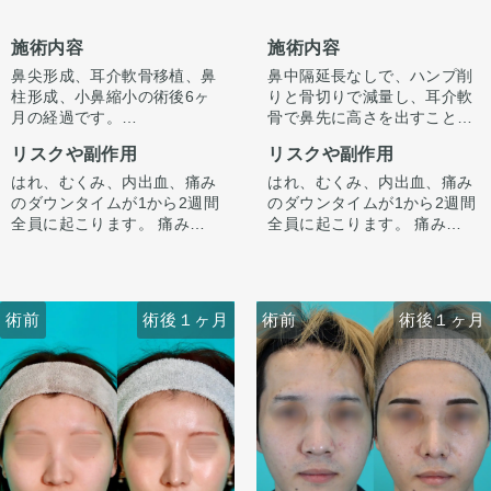
施術内容
施術内容
鼻尖形成、耳介軟骨移植、鼻
鼻中隔延長なしで、ハンプ削
柱形成、小鼻縮小の術後6ヶ
りと骨切りで減量し、耳介軟
月の経過です。
骨で鼻先に高さを出すことで
今回はハンプ削りは行わず、
ラインを整えています。
リスクや副作用
リスクや副作用
ストラット＋耳介軟骨移植で
正面から見たときもすっきり
鼻先に高さを出し、ハンプの
するよう整えています。
はれ、むくみ、内出血、痛み
はれ、むくみ、内出血、痛み
尾側に粉砕軟骨をいれ横から
のダウンタイムが1から2週間
のダウンタイムが1から2週間
のラインを整えています。
全員に起こります。 痛みは3
全員に起こります。 痛みは3
小鼻は内側法で内側に丸みを
から4日は痛み止めを飲んで
から4日は痛み止めを飲んで
作るように縮小し、外側への
生活。 1週間くらいすると押
生活。 1週間くらいすると押
広がりを改善させています。
さえると痛い程度になりま
さえると痛い程度になりま
す。内出血は平均2週間くら
す。内出血は平均2週間くら
術前
術前
術後１ヶ月
術前
術前
術後１ヶ月
術後１ヶ月
いで目立たなくなります。 稀
いで目立たなくなります。 稀
に感染がありますが、そのよ
に感染がありますが、そのよ
うな際は責任を持って当院で
うな際は責任を持って当院で
治療します。 仕上がりには個
治療します。 仕上がりには個
人差があるので、手術を受け
人差があるので、手術を受け
た人全員がこの写真の様な変
た人全員がこの写真の様な変
化をするわけではありません
化をするわけではありません
のでご注意下さい。 カウンセ
のでご注意下さい。 カウンセ