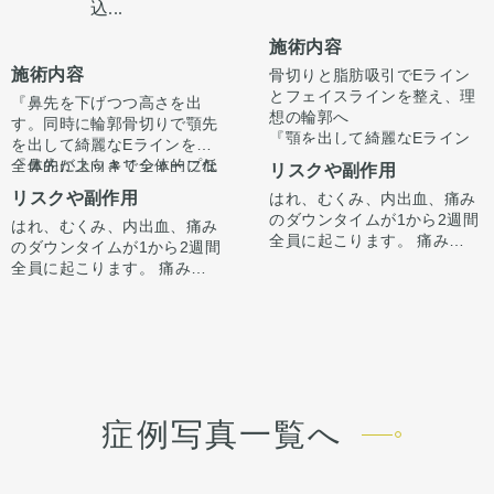
込...
施術内容
施術内容
骨切りと脂肪吸引でEライン
とフェイスラインを整え、理
『鼻先を下げつつ高さを出
想の輪郭へ
す。同時に輪郭骨切りで顎先
『顎を出して綺麗なEライン
を出して綺麗なEラインを。
にしたい、フェイスライン、
全体的にスッキリシャープな
『鼻先が上向きで全体的に低
リスクや副作用
顎下をスッキリさせたい』
印象に。』
いのが悩み。顎先を出して口
リスクや副作用
はれ、むくみ、内出血、痛み
と受診されました。
顎の長さを長くしたいない
ゴボ感を無くしたい。綺麗な
のダウンタイムが1から2週間
という希望がありましたの
はれ、むくみ、内出血、痛み
Eラインを作りたい』
顎の長さをあたり長くしたい
全員に起こります。 痛みは3
で、中抜きの施術とあわせて
のダウンタイムが1から2週間
とご希望がありました。
ない
から4日は痛み止めを飲んで
オトガイ形成させていただき
カウンセリング時に3Dシミュ
全員に起こります。 痛みは3
という希望がありましたの
生活。1週間くらいすると押
ました。
レーションでどのくらい顎を
から4日は痛み止めを飲んで
で、中抜きの施術とあわせて
カウンセリング時に3Dシミュ
さえると痛い程度になりま
出すかをご本人様とすり合わ
生活。1週間くらいすると押
オトガイ形成させていただき
レーションでどのくらい顎を
す。 内出血は平均2週間くら
せ、ご希望に合わせ顎を前に
術後1ヶ月で腫れも引いて綺
さえると痛い程度になりま
ました。
出すかをご本人様とすり合わ
いで目立たなくなります。 顎
出してEラインを整えさせて
麗なEラインができていま
す。 内出血は平均2週間くら
適量中抜きを行い、しっかり
せ、ご希望に沿って骨切りさ
鼻に関しては、鼻先の向きを
先や下唇の痺れが出ることが
いただきました。
す。
いで目立たなくなります。顎
と顎先を前進させて長さと顎
せていただきました。
調整しつつ高さを出す必要が
あります。多くは通常1ヶ月
ここからもう少しスッキリし
オトガイ形成は、後ろに下が
先や下唇の痺れが出ることが
先の位置を調整しました。さ
ありました。
以内に改善します。 脂肪を吸
て術後半年で完成します。
っている顎先の骨をそのまま
あります。 多くは通常1ヶ月
らに顎先を少しシャープにな
耳介軟骨での鼻中隔延長を行
施術はオープン法で行ってい
症例写真一覧へ
ったところは1から3ヶ月ツッ
前に出す施術のため、正面か
以内に改善します。 稀に感染
るようにしました。
い、鼻先の向きを下げつつ高
ます。鼻柱に傷がつき、赤み
パリ感がでます。ツッパリ感
ら見た時の顎先の長さがどう
がありますが、そのような際
さのベースを決め、onlayの
がでますが、3ヶ月〜半年ほ
が出ても動かして大丈夫で
しても少し長くなります。
は責任を持って当院で治療し
耳介軟骨で鼻先の高さをだし
どで色味は抜けて目立ちづら
鼻と輪郭の複合術で綺麗なE
す。 稀に感染がありますが、