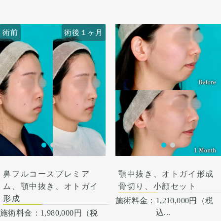
のデザインで同時に改善して
あります。多くは通常1ヶ月
活となります。 1週間くらい
出してEラインを整えさせて
イスラインをしっかり脂肪吸
います。
以内に改善します。 稀に感染
すると押さえると痛い程度に
いただきました。
引をしました。
横顔はEライン上に口唇が収
がありますが、そのような際
なります。 内出血は平均2週
フェイスラインが手術前ぼや
顔の脂肪吸引はただ吸引すれ
術前
術後１ヶ月
術前
術後１ヶ月
まる自然なプロフィールに。
は責任を持って当院で治療し
間くらいで目立たなくなりま
けた印象ですが、スッキリシ
ばいいわけではなく、バラン
正面はシャープで整った輪郭
ます。 仕上がりには個人差が
す。 顎先や下唇の痺れが出る
ャープな輪郭になりました。
ス良く吸うところはしっかり
へ。
あるので、手術を受けた人全
ことがあります。多くは通常
吸い、残すところは適量残す
術後4ヶ月で腫れも引いて綺
外科的に骨格から変えること
員がこの写真の様な変化をす
1ヶ月以内に改善します。 脂
ことが大事です。
麗なEラインができていま
で、フィラーでは届かない変
るわけではありませんのでご
肪を吸ったところは1から3ヶ
す。
化が生まれます。
注意下さい。 カウンセリング
月ツッパリ感がでます。ツッ
ここからもう少しスッキリし
オトガイ形成は、後ろに下が
にて、診察させていただいた
パリ感が出ても動かして大丈
て術後半年で完成します。
っている顎先の骨をそのまま
上でその方一人一人の状態を
夫です。 稀に感染があります
前に出す施術のため、正面か
ふまえて、治療法をご提案し
が、そのような際は責任を持
ら見た時の顎先の長さがどう
ます。
って当院で治療します。 仕上
しても少し長くなります。
がりには個人差があるので、
そのため、同時に中抜きもす
手術を受けた人全員がこの写
ることで顎の長さを同じくら
真の様な変化をするわけでは
い、もしくは短くしつつ前に
ありませんのでご注意下さ
出すことが可能です。
い。 カウンセリングにて、診
鼻フルコースプレミア
顎中抜き、オトガイ形成
察させていただいた上でその
方一人一人の状態をふまえ
ム、顎中抜き、オトガイ
骨切り、小顔セット
て、治療法をご提案します。
形成
施術料金：
1,210,000円（税
込...
施術料金：
1,980,000円（税