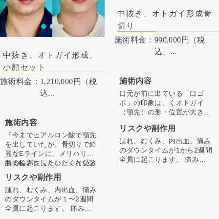
中抜き、オトガイ形成骨
切り
施術料金：
990,000円（税
込、...
中抜き、オトガイ形成、
小顔セット
施術内容
施術料金：
1,210,000円（税
込...
口元が前に出ている「口ゴ
ボ」の印象は、くオトガイ
（顎先）の形・位置が大きく
影響しています。
施術内容
リスクや副作用
今回は骨を前に出すだけでな
『今までヒアルロン酸で顎先
く「中抜き」を組み合わせる
はれ、むくみ、内出血、痛み
を出していたが、骨切りで綺
ことで、オトガイを前方に引
のダウンタイムが1から2週間
麗なEラインに、メリハリの
き出しながら顎の長さが伸び
全員に起こります。 痛みは3
ある輪郭にしたい。』と受診
顎の長さを長くしたくないと
ないように調整しています。
から4日は痛み止めを飲んで
されました。
いう希望がありましたので、
リスクや副作用
（オトガイ形成単独だとやや
生活。1週間くらいすると押
中抜きの施術とあわせてオト
顎が伸びた印象になってしま
さえると痛い程度になりま
腫れ、むくみ、内出血、痛み
ガイ形成させていただきまし
カウンセリング時に3Dシミュ
います。）
す。 内出血は平均2週間くら
のダウンタイムが１〜2週間
た。
レーションでどのくらい顎を
正面では術前から気になって
いで目立たなくなります。 顎
全員に起こります。 痛みは
出すかをご本人様とすり合わ
いたアゴの左右差も、骨切り
先や下唇の痺れが出ることが
3〜4日は痛み止めを飲んで生
せ、ご希望に合わせ顎を前に
また、顎、顎下を中心にフェ