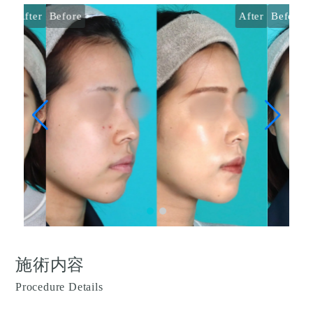
After
Before
After
Before
施術内容
Procedure Details