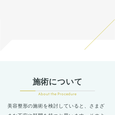
そのため、同時に中抜きもす
ます。 仕上がりには個人差が
ました。
くなってきます。
ラインを作りました。
そのような際は責任を持って
ることで顎の長さを同じくら
あるので、手術を受けた人全
プロテーゼで鼻筋が鼻先にか
オトガイ形成は、後ろに下が
当院で治療します。 仕上がり
い、もしくは短くしつつ前に
員がこの写真の様な変化をす
けて自然な高さになるように
っている顎先の骨をそのまま
には個人差があるので、手術
出すことが可能です。
るわけではありませんのでご
調整しました。
前に出す施術のため、正面か
を受けた人全員がこの写真の
注意下さい。 カウンセリング
内側＋外側法での小鼻縮小も
ら見た時の顎先の長さがどう
全体としてスッキリとし、華
様な変化をするわけではあり
にて診察させていただいた上
行い、正面から見ても鼻筋、
しても少し長くなります。
やかな垢抜けた印象になりま
ませんのでご注意下さい。 カ
で、その方一人一人の状態を
鼻先、小鼻がスッキリした印
そのため、同時に中抜きもす
した。腫れむくみは落ちつい
ウンセリングにて、診察させ
ふまえて、治療法をご提案し
象になっています。
ることで顎の長さを同じくら
ていますが、ここからよりシ
ていただいた上でその方一人
ます。
い、もしくは短くしつつ前に
ュッとなり、術後半年で完成
一人の状態をふまえて、治療
出すことが可能です。
になります。
法をご提案します。
施術について
About the Procedure
美容整形の施術を検討していると、さまざ