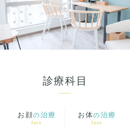
診療科目
お顔
治療
お体
治療
の
の
face
face