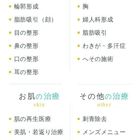
輪郭形成
胸
脂肪吸引（顔）
婦人科形成
目の整形
脂肪吸引
鼻の整形
わきが・多汗症
口の整形
へその施術
耳の整形
お肌
治療
その他
治療
の
の
skin
other
肌の再生医療
刺青除去
美肌・若返り治療
メンズメニュー