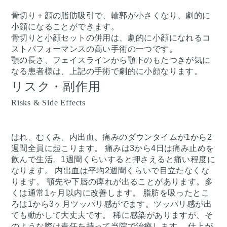
骨切り＋顔の脂肪吸引で、輪郭が小さくなり、劇的に
小顔になることができます。
骨切りと小顔セットの併用は、劇的に小顔になれるコ
ストパフォーマンスの高い手術の一つです。
顎の長さ、フェイスラインから顎下のもたつきが気に
なる患者様は、上記の手術で劇的に小顔なります。
リスク・副作用
Risks & Side Effects
はれ、むくみ、内出血、痛みのダウンタイムが1から2
週間全員に起こります。 痛みは3から4日は痛み止めを
飲んで生活。1週間くらいすると押さえると痛い程度に
なります。 内出血は平均2週間くらいで目立たなくな
ります。 顎先や下唇の痺れが出ることがあります。多
くは通常1ヶ月以内に改善します。 脂肪を吸ったとこ
ろは1から3ヶ月ツッパリ感がでます。ツッパリ感が出
ても動かして大丈夫です。 稀に感染がありますが、そ
のような際は責任を持って当院で治療します。 仕上が