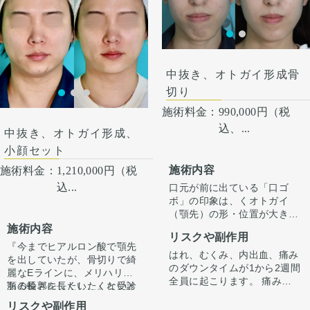
中抜き、オトガイ形成骨
切り
施術料金：
990,000円（税
込、...
中抜き、オトガイ形成、
小顔セット
施術内容
施術料金：
1,210,000円（税
込...
口元が前に出ている「口ゴ
ボ」の印象は、くオトガイ
（顎先）の形・位置が大きく
影響しています。
施術内容
リスクや副作用
今回は骨を前に出すだけでな
『今までヒアルロン酸で顎先
く「中抜き」を組み合わせる
はれ、むくみ、内出血、痛み
を出していたが、骨切りで綺
ことで、オトガイを前方に引
のダウンタイムが1から2週間
麗なEラインに、メリハリの
き出しながら顎の長さが伸び
全員に起こります。 痛みは3
ある輪郭にしたい。』と受診
顎の長さを長くしたくないと
ないように調整しています。
から4日は痛み止めを飲んで
されました。
いう希望がありましたので、
リスクや副作用
（オトガイ形成単独だとやや
生活。1週間くらいすると押