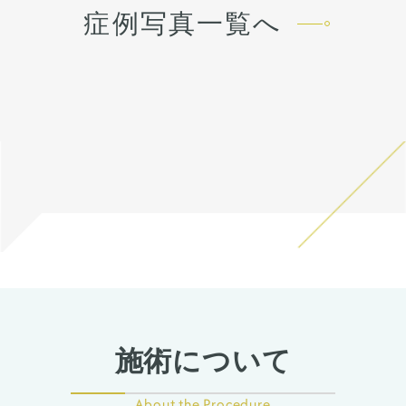
以内に改善します。 脂肪を吸
て術後半年で完成します。
っている顎先の骨をそのまま
あります。 多くは通常1ヶ月
らに顎先を少しシャープにな
耳介軟骨での鼻中隔延長を行
施術はオープン法で行ってい
症例写真一覧へ
ったところは1から3ヶ月ツッ
前に出す施術のため、正面か
以内に改善します。 稀に感染
るようにしました。
い、鼻先の向きを下げつつ高
ます。鼻柱に傷がつき、赤み
パリ感がでます。ツッパリ感
ら見た時の顎先の長さがどう
がありますが、そのような際
さのベースを決め、onlayの
がでますが、3ヶ月〜半年ほ
が出ても動かして大丈夫で
しても少し長くなります。
は責任を持って当院で治療し
耳介軟骨で鼻先の高さをだし
どで色味は抜けて目立ちづら
鼻と輪郭の複合術で綺麗なE
す。 稀に感染がありますが、
そのため、同時に中抜きもす
ます。 仕上がりには個人差が
ました。
くなってきます。
ラインを作りました。
そのような際は責任を持って
ることで顎の長さを同じくら
あるので、手術を受けた人全
プロテーゼで鼻筋が鼻先にか
オトガイ形成は、後ろに下が
当院で治療します。 仕上がり
い、もしくは短くしつつ前に
員がこの写真の様な変化をす
けて自然な高さになるように
っている顎先の骨をそのまま
には個人差があるので、手術
出すことが可能です。
るわけではありませんのでご
調整しました。
前に出す施術のため、正面か
を受けた人全員がこの写真の
注意下さい。 カウンセリング
内側＋外側法での小鼻縮小も
ら見た時の顎先の長さがどう
全体としてスッキリとし、華
様な変化をするわけではあり
にて診察させていただいた上
行い、正面から見ても鼻筋、
しても少し長くなります。
やかな垢抜けた印象になりま
ませんのでご注意下さい。 カ
で、その方一人一人の状態を
鼻先、小鼻がスッキリした印
そのため、同時に中抜きもす
した。腫れむくみは落ちつい
ウンセリングにて、診察させ
ふまえて、治療法をご提案し
象になっています。
ることで顎の長さを同じくら
ていますが、ここからよりシ
ていただいた上でその方一人
ます。
い、もしくは短くしつつ前に
ュッとなり、術後半年で完成
一人の状態をふまえて、治療
出すことが可能です。
になります。
法をご提案します。
施術について
About the Procedure