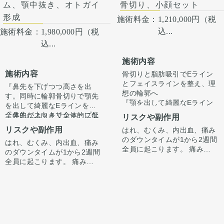
方一人一人の状態をふまえ
ム、顎中抜き、オトガイ
骨切り、小顔セット
て、治療法をご提案します。
形成
施術料金：
1,210,000円（税
込...
施術料金：
1,980,000円（税
込...
施術内容
施術内容
骨切りと脂肪吸引でEライン
とフェイスラインを整え、理
『鼻先を下げつつ高さを出
想の輪郭へ
す。同時に輪郭骨切りで顎先
『顎を出して綺麗なEライン
を出して綺麗なEラインを。
にしたい、フェイスライン、
全体的にスッキリシャープな
『鼻先が上向きで全体的に低
リスクや副作用
顎下をスッキリさせたい』
印象に。』
いのが悩み。顎先を出して口
リスクや副作用
はれ、むくみ、内出血、痛み
と受診されました。
顎の長さを長くしたいない
ゴボ感を無くしたい。綺麗な
のダウンタイムが1から2週間
という希望がありましたの
はれ、むくみ、内出血、痛み
Eラインを作りたい』
顎の長さをあたり長くしたい
全員に起こります。 痛みは3
で、中抜きの施術とあわせて
のダウンタイムが1から2週間
とご希望がありました。
ない
から4日は痛み止めを飲んで
オトガイ形成させていただき
カウンセリング時に3Dシミュ
全員に起こります。 痛みは3
という希望がありましたの
生活。1週間くらいすると押
ました。
レーションでどのくらい顎を
から4日は痛み止めを飲んで
で、中抜きの施術とあわせて
カウンセリング時に3Dシミュ
さえると痛い程度になりま
出すかをご本人様とすり合わ
生活。1週間くらいすると押
オトガイ形成させていただき
レーションでどのくらい顎を
す。 内出血は平均2週間くら
せ、ご希望に合わせ顎を前に
術後1ヶ月で腫れも引いて綺
さえると痛い程度になりま
ました。
出すかをご本人様とすり合わ
いで目立たなくなります。 顎
出してEラインを整えさせて
麗なEラインができていま
す。 内出血は平均2週間くら
適量中抜きを行い、しっかり
せ、ご希望に沿って骨切りさ
鼻に関しては、鼻先の向きを
先や下唇の痺れが出ることが
いただきました。
す。
いで目立たなくなります。顎
と顎先を前進させて長さと顎
せていただきました。
調整しつつ高さを出す必要が
あります。多くは通常1ヶ月
ここからもう少しスッキリし
オトガイ形成は、後ろに下が
先や下唇の痺れが出ることが
先の位置を調整しました。さ
ありました。