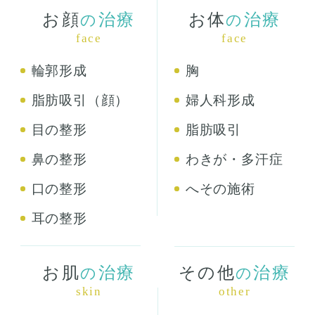
お顔
治療
お体
治療
の
の
face
face
輪郭形成
胸
脂肪吸引（顔）
婦人科形成
目の整形
脂肪吸引
鼻の整形
わきが・多汗症
口の整形
へその施術
耳の整形
お肌
治療
その他
治療
の
の
skin
other