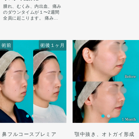
中抜きの施術とあわせてオト
顎が伸びた印象になってしま
さえると痛い程度になりま
腫れ、むくみ、内出血、痛み
ガイ形成させていただきまし
カウンセリング時に3Dシミュ
います。）
す。 内出血は平均2週間くら
のダウンタイムが１〜2週間
た。
レーションでどのくらい顎を
正面では術前から気になって
いで目立たなくなります。 顎
全員に起こります。 痛みは
出すかをご本人様とすり合わ
いたアゴの左右差も、骨切り
先や下唇の痺れが出ることが
3〜4日は痛み止めを飲んで生
せ、ご希望に合わせ顎を前に
また、顎、顎下を中心にフェ
のデザインで同時に改善して
あります。多くは通常1ヶ月
活となります。 1週間くらい
出してEラインを整えさせて
イスラインをしっかり脂肪吸
います。
以内に改善します。 稀に感染
すると押さえると痛い程度に
いただきました。
引をしました。
横顔はEライン上に口唇が収
がありますが、そのような際
なります。 内出血は平均2週
フェイスラインが手術前ぼや
顔の脂肪吸引はただ吸引すれ
術前
術後１ヶ月
術前
術後１ヶ月
まる自然なプロフィールに。
は責任を持って当院で治療し
間くらいで目立たなくなりま
けた印象ですが、スッキリシ
ばいいわけではなく、バラン
正面はシャープで整った輪郭
ます。 仕上がりには個人差が
す。 顎先や下唇の痺れが出る
ャープな輪郭になりました。
ス良く吸うところはしっかり
へ。
あるので、手術を受けた人全
ことがあります。多くは通常
吸い、残すところは適量残す
術後4ヶ月で腫れも引いて綺
外科的に骨格から変えること
員がこの写真の様な変化をす
1ヶ月以内に改善します。 脂
ことが大事です。
麗なEラインができていま
で、フィラーでは届かない変
るわけではありませんのでご
肪を吸ったところは1から3ヶ
す。
化が生まれます。
注意下さい。 カウンセリング
月ツッパリ感がでます。ツッ
ここからもう少しスッキリし
オトガイ形成は、後ろに下が
にて、診察させていただいた
パリ感が出ても動かして大丈
て術後半年で完成します。
っている顎先の骨をそのまま
上でその方一人一人の状態を
夫です。 稀に感染があります
前に出す施術のため、正面か
ふまえて、治療法をご提案し
が、そのような際は責任を持
ら見た時の顎先の長さがどう
ます。
って当院で治療します。 仕上
しても少し長くなります。
がりには個人差があるので、
そのため、同時に中抜きもす
手術を受けた人全員がこの写
ることで顎の長さを同じくら
真の様な変化をするわけでは
い、もしくは短くしつつ前に
ありませんのでご注意下さ
出すことが可能です。
い。 カウンセリングにて、診
鼻フルコースプレミア
顎中抜き、オトガイ形成
察させていただいた上でその