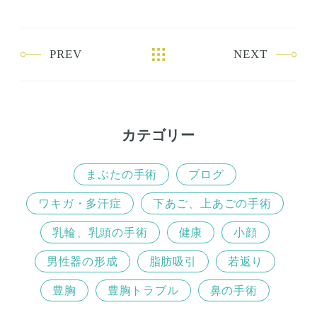
c
i
e
t
b
t
PREV
NEXT
o
e
o
r
k
カテゴリー
まぶたの手術
ブログ
ワキガ・多汗症
下あご、上あごの手術
乳輪、乳頭の手術
健康
小顔
男性器の形成
脂肪吸引
若返り
豊胸
豊胸トラブル
鼻の手術