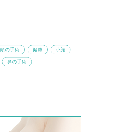
頭の手術
健康
小顔
鼻の手術