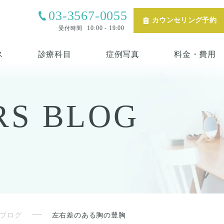
03-3567-0055
カウンセリング予約
10:00 - 19:00
受付時間
ス
診療科目
症例写真
料金・費用
RS
BLOG
ブログ
左右差のある胸の豊胸