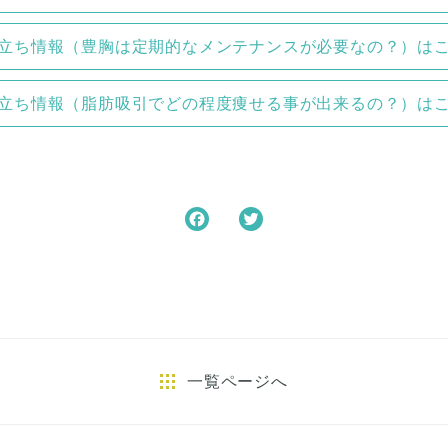
立ち情報（豊胸は定期的なメンテナンスが必要なの？）は
立ち情報（脂肪吸引でどの程度痩せる事が出来るの？）は
F
T
a
w
c
i
e
t
b
t
o
e
o
r
一覧ページへ
k