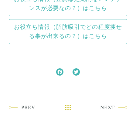
ンスが必要なの？）はこちら
お役立ち情報（脂肪吸引でどの程度痩せ
る事が出来るの？）はこちら
F
T
a
w
c
i
e
t
b
t
PREV
NEXT
o
e
o
r
k