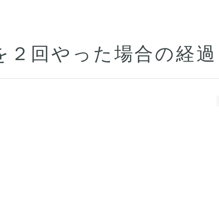
を２回やった場合の経過
。
。