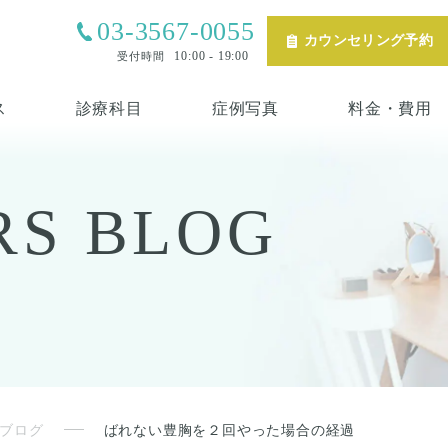
03-3567-0055
カウンセリング予約
10:00 - 19:00
受付時間
ス
診療科目
症例写真
料金・費用
RS
BLOG
ブログ
ばれない豊胸を２回やった場合の経過