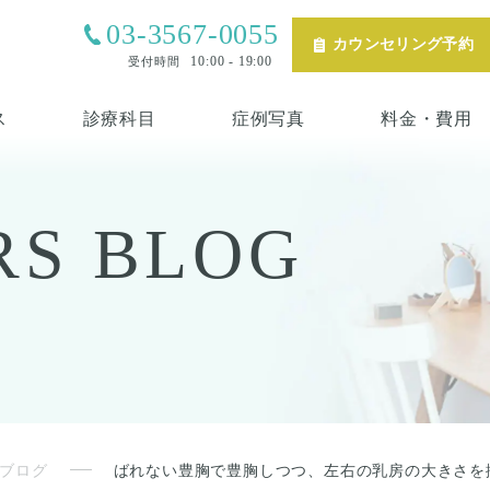
03-3567-0055
カウンセリング予約
10:00 - 19:00
受付時間
ス
診療科目
症例写真
料金・費用
RS
BLOG
ブログ
ばれない豊胸で豊胸しつつ、左右の乳房の大きさを