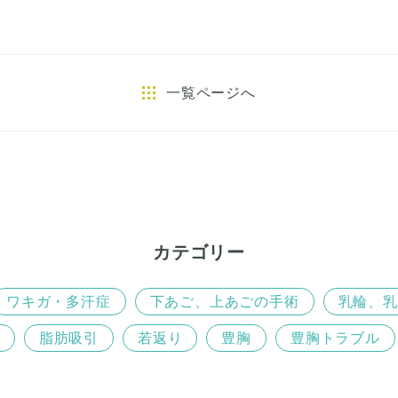
e
t
b
t
o
e
o
r
一覧ページへ
k
カテゴリー
ワキガ・多汗症
下あご、上あごの手術
乳輪、乳
脂肪吸引
若返り
豊胸
豊胸トラブル