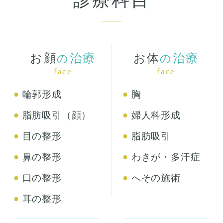
お顔
治療
お体
治療
の
の
face
face
輪郭形成
胸
脂肪吸引（顔）
婦人科形成
目の整形
脂肪吸引
鼻の整形
わきが・多汗症
口の整形
へその施術
耳の整形