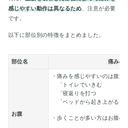
感じやすい動作は異なるため
、注意が必要
です。
以下に部位別の特徴をまとめました。
部位名
痛みの
・痛みを感じやすいのは腹筋
゜トイレでいきむ
゜寝返りを打つ
゜ベッドから起き上がる
お腹
・歩くことが多い方はお腹の