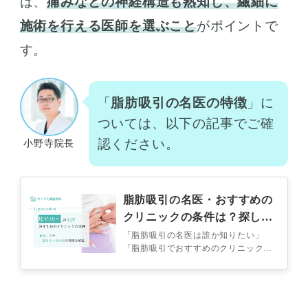
は、
痛みなどの神経構造も熟知し、繊細に
施術を行える医師を選ぶこと
がポイントで
す。
「
脂肪吸引の名医の特徴
」に
ついては、以下の記事でご確
認ください。
小野寺院長
脂肪吸引の名医・おすすめの
クリニックの条件は？探し方
や避けるべき医師の特徴を解
「脂肪吸引の名医は誰か知りたい」
「脂肪吸引でおすすめのクリニックを
説
知りたい」と考えている方も多いので
はないでしょうか？ 脂肪吸引で「名
医」と…