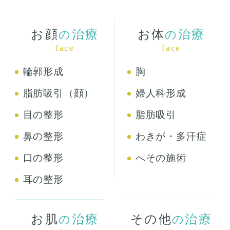
お顔
治療
お体
治療
の
の
face
face
輪郭形成
胸
脂肪吸引（顔）
婦人科形成
目の整形
脂肪吸引
鼻の整形
わきが・多汗症
口の整形
へその施術
耳の整形
お肌
治療
その他
治療
の
の