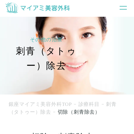
その他の治療
刺青（タトゥ
ー）除去
銀座マイアミ美容外科TOP
診療科目
刺青
（タトゥー）除去
切除（刺青除去）