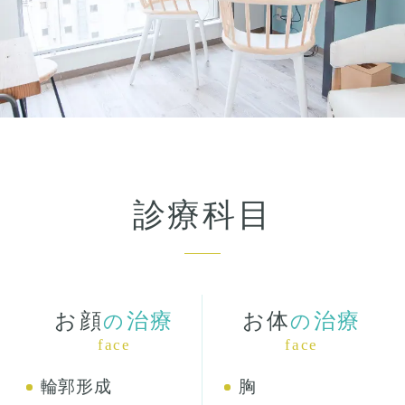
診療科目
お顔
治療
お体
治療
の
の
face
face
輪郭形成
胸