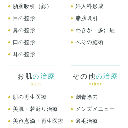
脂肪吸引（顔）
婦人科形成
目の整形
脂肪吸引
鼻の整形
わきが・多汗症
口の整形
へその施術
耳の整形
お肌
治療
その他
治療
の
の
skin
other
肌の再生医療
刺青除去
美肌・若返り治療
メンズメニュー
美容点滴・再生医療
薄毛治療