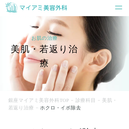
お肌の治療
美肌・若返り治
療
銀座マイアミ美容外科TOP
診療科目
美肌・
若返り治療
ホクロ・イボ除去