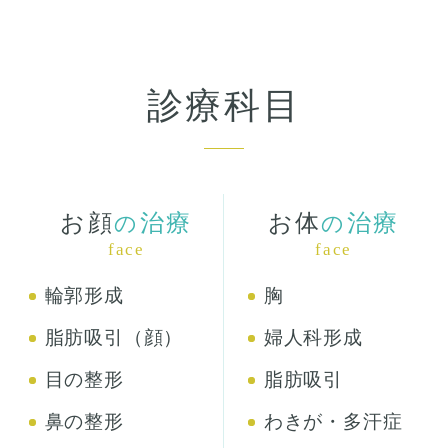
診療科目
お顔
治療
お体
治療
の
の
face
face
輪郭形成
胸
脂肪吸引（顔）
婦人科形成
目の整形
脂肪吸引
鼻の整形
わきが・多汗症