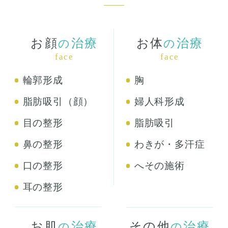
お顔
治療
お体
治療
の
の
face
face
輪郭形成
胸
脂肪吸引（顔）
婦人科形成
目の整形
脂肪吸引
鼻の整形
わきが・多汗症
口の整形
へその施術
耳の整形
お肌
治療
その他
治療
の
の