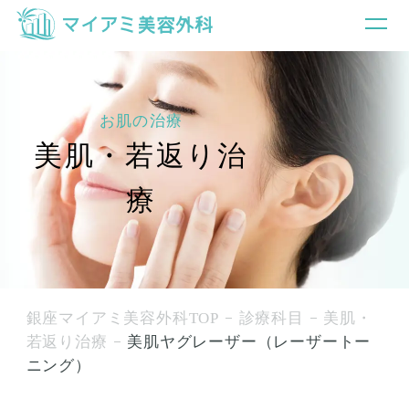
お肌の治療
美肌・若返り治
療
銀座マイアミ美容外科TOP
診療科目
美肌・
若返り治療
美肌ヤグレーザー（レーザートー
ニング）