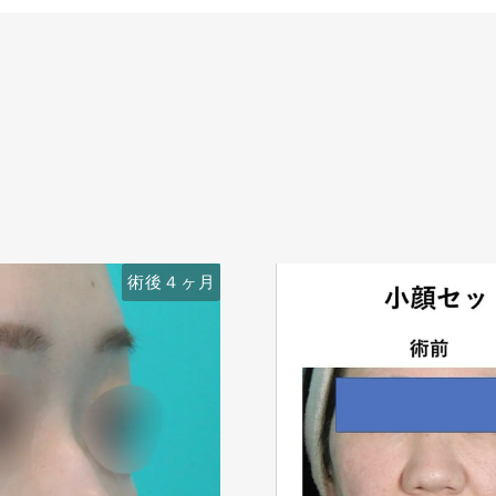
術後４ヶ月
術前