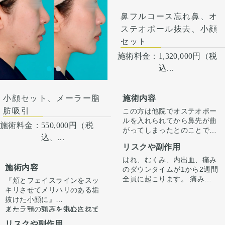
月ツッパリ感がでます。ツッ
パリ感がでます。ツッパリ感
ここからもう少しスッキリし
オトガイ形成は、後ろに下が
ら見た時の顎先の長さがどう
パリ感が出ても動かして大丈
が出ても動かして大丈夫で
て術後半年で完成します。
っている顎先の骨をそのまま
しても少し長くなります。
鼻フルコース忘れ鼻、オ
夫です。 稀に感染があります
す。 稀に感染がありますが、
前に出す施術のため、正面か
そのため、同時に中抜きもす
ステオポール抜去、小顔
が、そのような際は責任を持
そのような際は責任を持って
ら見た時の顎先の長さがどう
ることで顎の長さを同じくら
セット
って当院で治療します。 仕上
当院で治療します。 仕上がり
しても少し長くなります。
い、もしくは短くしつつ前に
がりには個人差があるので、
には個人差があるので、手術
そのため、同時に中抜きもす
出すことが可能です。
施術料金：
1,320,000円（税
手術を受けた人全員がこの写
を受けた人全員がこの写真の
ることで顎の長さを同じくら
込...
真の様な変化をするわけでは
様な変化をするわけではあり
い、もしくは短くしつつ前に
ありませんのでご注意下さ
ませんのでご注意下さい。 カ
出すことが可能です。
い。 カウンセリングにて、診
ウンセリングにて、診察させ
施術内容
小顔セット、メーラー脂
察させていただいた上でその
ていただいた上でその方一人
方一人一人の状態をふまえ
一人の状態をふまえて、治療
肪吸引
この方は他院でオステオポー
て、治療法をご提案します。
法をご提案します。
ルを入れられてから鼻先が曲
施術料金：
550,000円（税
がってしまったとのことで来
込、...
院されました。
リスクや副作用
また左鼻孔の傷のひきつれも
あり、全体的にコンパクトに
はれ、むくみ、内出血、痛み
施術内容
したいとのご希望がありまし
のダウンタイムが1から2週間
た。
全員に起こります。 痛みは3
『頬とフェイスラインをスッ
そこでオステオポールを除去
から4日は痛み止めを飲んで
キリさせてメリハリのある垢
し、歪んだ鼻翼軟骨を修正し
生活。 1週間くらいすると押
抜けた小顔に』
て、軟骨に入れ替え、小鼻縮
さえると痛い程度になりま
メーラーの丸みを気にされて
また、顎、顎下を中心にフェ
小と骨切りを行うこととしま
す。内出血は平均2週間くら
いたため、メーラー脂肪を適
イスラインをしっかり脂肪吸
リスクや副作用