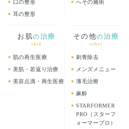
口の整形
へその施術
耳の整形
お肌
治療
その他
治療
の
の
skin
other
肌の再生医療
刺青除去
美肌・若返り治療
メンズメニュー
美容点滴・再生医療
薄毛治療
麻酔
STARFORMER
PRO（スターフ
ォーマープロ）