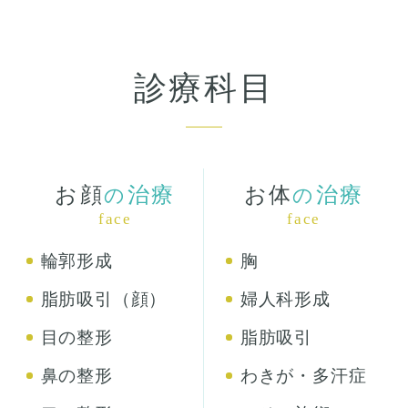
診療科目
お顔
治療
お体
治療
の
の
face
face
輪郭形成
胸
脂肪吸引（顔）
婦人科形成
目の整形
脂肪吸引
鼻の整形
わきが・多汗症