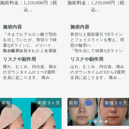
施術料金：
1,210,000円（税
施術料金：
1,210,000円（税
込...
込...
施術内容
施術内容
『今までヒアルロン酸で顎先
骨切りと脂肪吸引でEライン
を出していたが、骨切りで綺
とフェイスラインを整え、理
麗なEラインに、メリハリの
想の輪郭へ
ある輪郭にしたい。』と受診
顎の長さを長くしたくないと
『顎を出して綺麗なEライン
されました。
いう希望がありましたので、
にしたい、フェイスライン、
リスクや副作用
リスクや副作用
中抜きの施術とあわせてオト
顎下をスッキリさせたい』
腫れ、むくみ、内出血、痛み
はれ、むくみ、内出血、痛み
ガイ形成させていただきまし
カウンセリング時に3Dシミュ
と受診されました。
顎の長さを長くしたいない
のダウンタイムが１〜2週間
のダウンタイムが1から2週間
た。
レーションでどのくらい顎を
という希望がありましたの
全員に起こります。 痛みは
全員に起こります。 痛みは3
出すかをご本人様とすり合わ
で、中抜きの施術とあわせて
3〜4日は痛み止めを飲んで生
から4日は痛み止めを飲んで
せ、ご希望に合わせ顎を前に
また、顎、顎下を中心にフェ
オトガイ形成させていただき
カウンセリング時に3Dシミュ
活となります。 1週間くらい
生活。1週間くらいすると押
出してEラインを整えさせて
イスラインをしっかり脂肪吸
ました。
レーションでどのくらい顎を
すると押さえると痛い程度に
さえると痛い程度になりま
いただきました。
引をしました。
出すかをご本人様とすり合わ
なります。 内出血は平均2週
す。 内出血は平均2週間くら
フェイスラインが手術前ぼや
顔の脂肪吸引はただ吸引すれ
せ、ご希望に合わせ顎を前に
術後1ヶ月で腫れも引いて綺
術前
術前
術後３ヶ月
術後２ヶ月
術前
術前
術後３ヶ月
術後２ヶ月
間くらいで目立たなくなりま
いで目立たなくなります。 顎
けた印象ですが、スッキリシ
ばいいわけではなく、バラン
出してEラインを整えさせて
麗なEラインができていま
す。 顎先や下唇の痺れが出る
先や下唇の痺れが出ることが
ャープな輪郭になりました。
ス良く吸うところはしっかり
いただきました。
す。
ことがあります。多くは通常
あります。多くは通常1ヶ月
吸い、残すところは適量残す
術後4ヶ月で腫れも引いて綺
ここからもう少しスッキリし
オトガイ形成は、後ろに下が
1ヶ月以内に改善します。 脂
以内に改善します。 脂肪を吸
ことが大事です。
麗なEラインができていま
て術後半年で完成します。
っている顎先の骨をそのまま
肪を吸ったところは1から3ヶ
ったところは1から3ヶ月ツッ
す。
前に出す施術のため、正面か