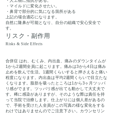
・人工物に抵抗がある。
・マイルドに変化させたい。
・鼻背で部分的に気になる箇所がある
上記の場合適応になります。
自然に隆鼻が可能となり、自分の組織で安心安全で
す。
リスク・副作用
Risks & Side Effects
合併症 はれ、むくみ、内出血、痛みのダウンタイムが
1から2週間全員に起こります。痛みは3から4日は痛み
止めを飲んで生活。1週間くらいすると押さえると痛い
程度になります。内出血は平均2週間くらいで目立たな
くなります。脂肪を吸ったところは1から3ヶ月ツッパ
リ感がでます。ツッパリ感が出ても動かして大丈夫で
す。稀に感染がありますが、そのような際は責任を持
って当院で治療します。仕上がりには個人差があるの
で、手術を受けた人全員がこの写真の様な変化をする
わけではありませんのでご注意下さい。カウンセリン