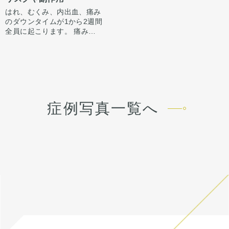
した。
いで目立たなくなります。 脂
量吸引しました。
引をしました。
肪を吸ったところは1から3ヶ
はれ、むくみ、内出血、痛み
メーラー脂肪は吸引しすぎる
フェイスラインが手術前ぼや
顔の脂肪吸引はただ吸引すれ
月ツッパリ感がでます。ツッ
のダウンタイムが1から2週間
とボコ付きやすいため、注意
けた印象ですが、しっかりと
ばいいわけではなく、
パリ感が出ても動かして大丈
全員に起こります。 痛みは3
が必要なエリアになります。
明瞭化し、スッキリシャープ
バランス良く吸うところはし
夫です。 稀に感染があります
から4日は痛み止めを飲んで
な輪郭になりました。
っかり吸い、残すところは適
顔の余白の要因として、骨、
が、そのような際は責任を持
生活。1週間くらいすると押
量残すことが大事です。
筋肉、脂肪があります。
って当院で治療します。 仕上
さえると痛い程度になりま
メーラー・頬・顎をバランス
骨の張り出しがある方は骨切
がりには個人差があるので、
す。 内出血は平均2週間くら
良く脂肪吸引したことでメリ
り
手術を受けた人全員がこの写
いで目立たなくなります。 脂
ハリのある垢抜けた輪郭とな
筋肉の張り出しがある方はボ
真の様な変化をするわけでは
肪を吸ったところは1から3ヶ
りました。
トックスもしくは咬筋切除
余白の要因を明らかにし、適
ありませんのでご注意下さ
月ツッパリ感がでます。ツッ
ご本人様もご満足していただ
脂肪が多い方は脂肪吸引
切な施術を単体、もしくは組
症例写真一覧へ
い。 カウンセリングにて、診
パリ感が出ても動かして大丈
いております。
み合わせることで余白を減ら
察させていただいた上でその
夫です。 ごく稀に感染や痺れ
すことができます。
術後1ヶ月でスッキリしてお
方一人一人の状態をふまえ
がありますが、そのような際
りますが、ここからよりスッ
て、治療法をご提案します。
は責任を持って当院で治療し
キリし、半年ほどで完成とな
ます。 仕上がりには個人差が
ります。
あるので、手術を受けた人全
員がこの写真の様な変化をす
るわけではありませんのでご
注意下さい。 カウンセリング
にて、診察させていただいた
上でその方一人一人の状態を
ふまえて、アドバイスさせて
いただきたいと思います。