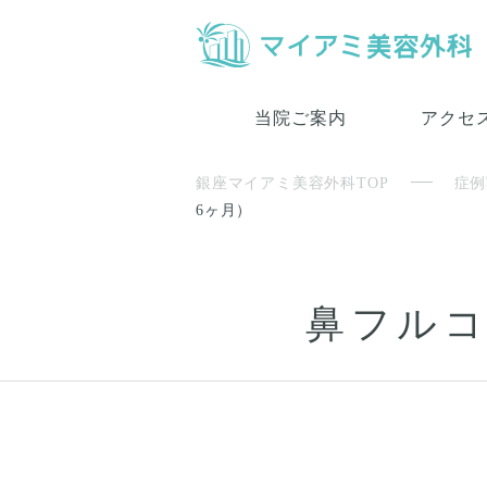
当院ご案内
アクセ
銀座マイアミ美容外科TOP
症例
6ヶ月）
鼻フルコ