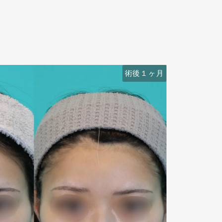
術後６ヶ月
術後１ヶ月
術前
術前