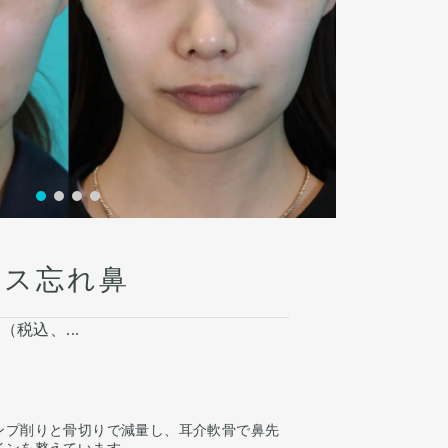
ース忘れ鼻
円（税込、...
ンプ削りと骨切りで減量し、耳介軟骨で鼻先