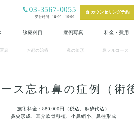
03-3567-0055
カウンセリング予約
10:00 - 19:00
受付時間
ス
診療科目
症例写真
料金・費用
写真
お顔の治療
鼻の整形
鼻フルコース
ース忘れ鼻の症例（術
施術料金：880,000円（税込、麻酔代込）
鼻尖形成、耳介軟骨移植、小鼻縮小、鼻柱形成