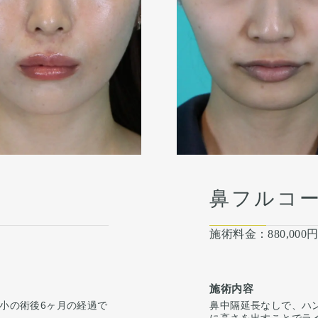
鼻フルコ
施術料金：
880,000
施術内容
小の術後6ヶ月の経過で
鼻中隔延長なしで、ハ