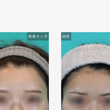
術後６ヶ月
術前
術前