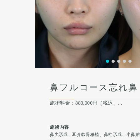
術後１ヶ月
鼻フルコース忘れ鼻
施術料金：
880,000円（税込、...
施術内容
鼻尖形成、耳介軟骨移植、鼻柱形成、小鼻縮