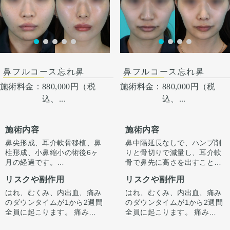
術後１ヶ月
鼻フルコース忘れ鼻
鼻フルコース忘れ鼻
施術料金：
880,000円（税
施術料金：
880,000円（税
込、...
込、...
施術内容
施術内容
鼻尖形成、耳介軟骨移植、鼻
鼻中隔延長なしで、ハンプ削
柱形成、小鼻縮小の術後6ヶ
りと骨切りで減量し、耳介軟
月の経過です。
骨で鼻先に高さを出すことで
今回はハンプ削りは行わず、
ラインを整えています。
リスクや副作用
リスクや副作用
ストラット＋耳介軟骨移植で
正面から見たときもすっきり
鼻先に高さを出し、ハンプの
するよう整えています。
はれ、むくみ、内出血、痛み
はれ、むくみ、内出血、痛み
尾側に粉砕軟骨をいれ横から
のダウンタイムが1から2週間
のダウンタイムが1から2週間
のラインを整えています。
全員に起こります。 痛みは3
全員に起こります。 痛みは3
小鼻は内側法で内側に丸みを
から4日は痛み止めを飲んで
から4日は痛み止めを飲んで