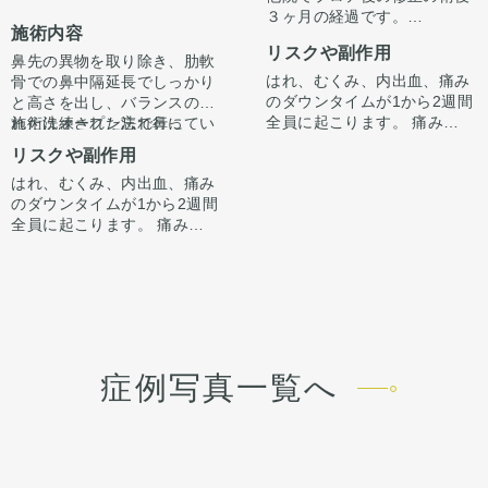
３ヶ月の経過です。
施術内容
ただ高さを出すだけでは”いか
リスクや副作用
にも感”が出てしまいバランス
鼻先の異物を取り除き、肋軟
が整わないことがございま
はれ、むくみ、内出血、痛み
骨での鼻中隔延長でしっかり
す。
のダウンタイムが1から2週間
と高さを出し、バランスのと
今回は鼻中隔延長で鼻先含め
全員に起こります。 痛みは3
れた洗練された忘れ鼻に
施術はオープン法で行ってい
整えています。
から4日は痛み止めを飲んで
『鼻先〜鼻先の低さが悩み。
ます。鼻柱に傷がつき、赤み
リスクや副作用
骨切り幅寄せと小鼻縮小もす
生活。 1週間くらいすると押
オステオポールを抜去して、
がでますが、3ヶ月〜半年ほ
ることで、正面からの印象も
はれ、むくみ、内出血、痛み
さえると痛い程度になりま
しっかり高さを出したい。』
どで色味は抜けて目立ちづら
手術後1ヶ月でスッキリして
すっきり整えています。
のダウンタイムが1から2週間
す。内出血は平均2週間くら
というお悩みで受診されまし
くなってきます。
いますが、ここからよりスッ
全員に起こります。 痛みは3
いで目立たなくなります。 稀
た。
キリし、半年ほどで完成とな
から4日は痛み止めを飲んで
に感染がありますが、そのよ
オステオポールは大鼻翼軟骨
ります。
生活。 1週間くらいすると押
うな際は責任を持って当院で
を押し込んで沈んでおり、軟
鼻柱の傷もまだ赤みはありま
さえると痛い程度になりま
治療します。 仕上がりには個
骨が少し変形していました。
すが、3ヶ月〜半年ほどで色
す。内出血は平均2週間くら
人差があるので、手術を受け
オステオポールを抜去し、肋
は抜けて目立ちづらくなりま
いで目立たなくなります。 稀
た人全員がこの写真の様な変
軟骨を用いて鼻中隔延長を行
す。
に感染がありますが、そのよ
化をするわけではありません
い、しっかりと高いベースを
うな際は責任を持って当院で
のでご注意下さい。 カウンセ
作りました。
症例写真一覧へ
治療します。 仕上がりには個
リングにて診察させていただ
鼻先の皮膚がオステオポール
人差があるので、手術を受け
いた上でその方一人一人の状
で薄くなっていたため、
た人全員がこの写真の様な変
態をふまえて、治療法をご提
onlayの耳介軟骨の上に真皮
化をするわけではありません
案します。
脂肪をのせることで柔らか
のでご注意下さい。 カウンセ
く、鼻先の高さをだしまし