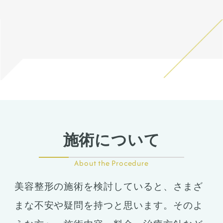
リングにて診察させていただ
た。
いた上でその方一人一人の状
ハンプ削りとプロテーゼに
態をふまえて、治療法をご提
て、鼻筋が鼻先にかけて自然
案します。
だけどしっかりした高さにな
るように調整しました。
鼻骨幅寄せ骨切りも行い、鼻
筋のラインをスッキリとさせ
ました。
鼻柱を下げることでACRが整
い、鼻唇角がマイルドになる
ことで口元の突出感も改善し
ました。
施術について
About the Procedure
美容整形の施術を検討していると、さまざ
まな不安や疑問を持つと思います。そのよ