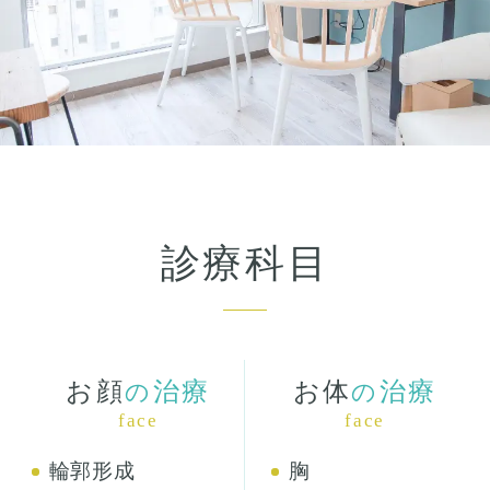
診療科目
お顔
治療
お体
治療
の
の
face
face
輪郭形成
胸