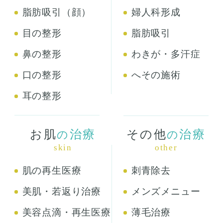
脂肪吸引（顔）
婦人科形成
目の整形
脂肪吸引
鼻の整形
わきが・多汗症
口の整形
へその施術
耳の整形
お肌
治療
その他
治療
の
の
skin
other
肌の再生医療
刺青除去
美肌・若返り治療
メンズメニュー
美容点滴・再生医療
薄毛治療