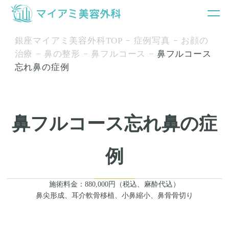
銀座マイアミ美容外科TOP
症例写真
お顔の
治療
鼻の整形
鼻フルコース
鼻フルコース
忘れ鼻の症例
鼻フルコース忘れ鼻の症
例
施術料金：880,000円（税込、麻酔代込）
鼻尖形成、耳介軟骨移植、小鼻縮小、鼻骨骨切り