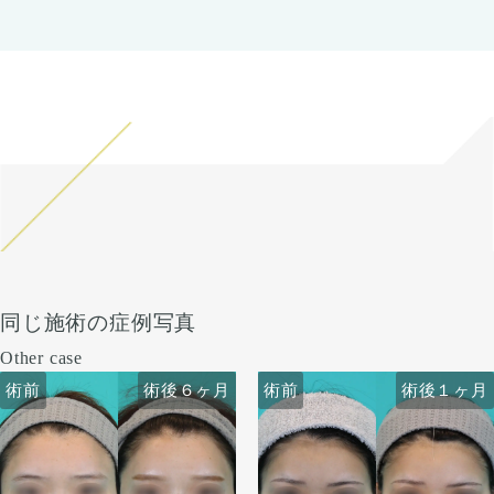
同じ施術の症例写真
Other case
術前
術前
術後６ヶ月
術前
術前
術後６ヶ月
術後１ヶ月