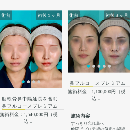
作るように縮小し、外側への
生活。 1週間くらいすると押
生活。 1週間くらいすると押
広がりを改善させています。
さえると痛い程度になりま
さえると痛い程度になりま
す。内出血は平均2週間くら
す。内出血は平均2週間くら
術前
術前
術後１ヶ月
術前
術前
術後１ヶ月
術後３ヶ月
いで目立たなくなります。 稀
いで目立たなくなります。 稀
に感染がありますが、そのよ
に感染がありますが、そのよ
うな際は責任を持って当院で
うな際は責任を持って当院で
治療します。 仕上がりには個
治療します。 仕上がりには個
人差があるので、手術を受け
人差があるので、手術を受け
た人全員がこの写真の様な変
た人全員がこの写真の様な変
化をするわけではありません
化をするわけではありません
のでご注意下さい。 カウンセ
のでご注意下さい。 カウンセ
リングにて診察させていただ
リングにて診察させていただ
いた上でその方一人一人の状
いた上でその方一人一人の状
術後３ヶ月
態をふまえて、治療法をご提
態をふまえて、治療法をご提
案します。
案します
鼻フルコースプレミアム
施術料金：
1,100,000円（税
込...
肋軟骨鼻中隔延長を含む
鼻フルコースプレミアム
施術料金：
1,540,000円（税
施術内容
込...
すっきり忘れ鼻へ
他院でプロテ後の修正の術後