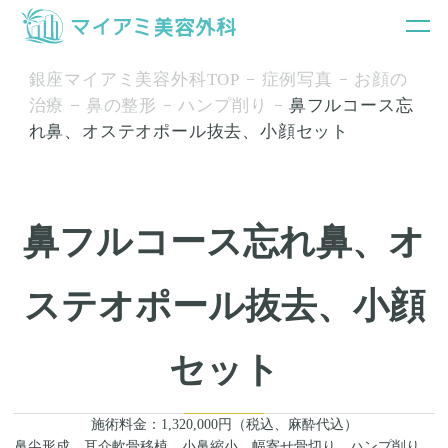
銀座マイアミ美容外科TOP
症例写真
お顔の
治療
鼻の整形
ハンプ削り
鼻フルコース忘
れ鼻、オステオポール抜去、小顔セット
鼻フルコース忘れ鼻、オ
ステオポール抜去、小顔
セット
施術料金：1,320,000円（税込、麻酔代込）
鼻尖形成、耳介軟骨移植、小鼻縮小、幅寄せ骨切り、ハンプ削り、