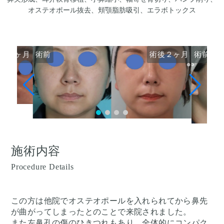
オステオポール抜去、頬顎脂肪吸引、エラボトックス
後２ヶ月
術前
術後２ヶ月
術前
施術内容
Procedure Details
この方は他院でオステオポールを入れられてから鼻先
が曲がってしまったとのことで来院されました。
また左鼻孔の傷のひきつれもあり、全体的にコンパク