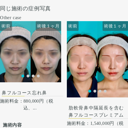
同じ施術の症例写真
Other case
術前
術前
術後１ヶ月
術前
術前
術後１ヶ月
術後１ヶ月
鼻フルコース忘れ鼻
術後１ヶ月
施術料金：
880,000円（税
込、...
肋軟骨鼻中隔延長を含む
鼻フルコースプレミアム
施術料金：
1,540,000円（税
施術内容