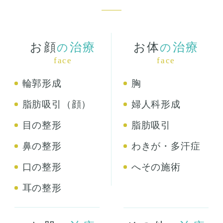
お顔
治療
お体
治療
の
の
face
face
輪郭形成
胸
脂肪吸引（顔）
婦人科形成
目の整形
脂肪吸引
鼻の整形
わきが・多汗症
口の整形
へその施術
耳の整形