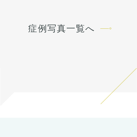
うな際は責任を持って当院で
す。内出血は平均2週間くら
治療します。 仕上がりには個
いで目立たなくなります。 稀
人差があるので、手術を受け
に感染がありますが、そのよ
た人全員がこの写真の様な変
うな際は責任を持って当院で
症例写真一覧へ
化をするわけではありません
治療します。 仕上がりには個
のでご注意下さい。 カウンセ
人差があるので、手術を受け
リングにて診察させていただ
た人全員がこの写真の様な変
いた上でその方一人一人の状
化をするわけではありません
態をふまえて、治療法をご提
のでご注意下さい。 カウンセ
案します。
リングにて診察させていただ
いた上でその方一人一人の状
態をふまえて、治療法をご提
案します。