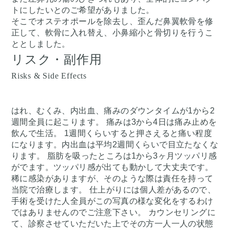
トにしたいとのご希望がありました。
そこでオステオポールを除去し、歪んだ鼻翼軟骨を修
正して、軟骨に入れ替え、小鼻縮小と骨切りを行うこ
ととしました。
リスク・副作用
Risks & Side Effects
はれ、むくみ、内出血、痛みのダウンタイムが1から2
週間全員に起こります。 痛みは3から4日は痛み止めを
飲んで生活。 1週間くらいすると押さえると痛い程度
になります。内出血は平均2週間くらいで目立たなくな
ります。 脂肪を吸ったところは1から3ヶ月ツッパリ感
がでます。ツッパリ感が出ても動かして大丈夫です。
稀に感染がありますが、そのような際は責任を持って
当院で治療します。 仕上がりには個人差があるので、
手術を受けた人全員がこの写真の様な変化をするわけ
ではありませんのでご注意下さい。 カウンセリングに
て、診察させていただいた上でその方一人一人の状態