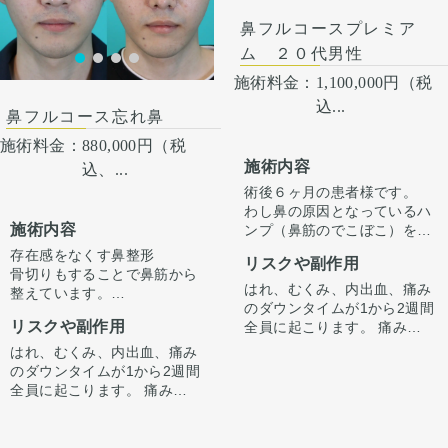
化をするわけではありません
案します
脂肪をのせることで柔らか
のでご注意下さい。 カウンセ
く、鼻先の高さをだしまし
鼻フルコースプレミア
リングにて診察させていただ
た。
ム ２０代男性
いた上でその方一人一人の状
ハンプ削りとプロテーゼに
態をふまえて、治療法をご提
て、鼻筋が鼻先にかけて自然
施術料金：
1,100,000円（税
案します。
だけどしっかりした高さにな
込...
鼻フルコース忘れ鼻
るように調整しました。
鼻骨幅寄せ骨切りも行い、鼻
施術料金：
880,000円（税
筋のラインをスッキリとさせ
施術内容
込、...
ました。
術後６ヶ月の患者様です。
鼻柱を下げることでACRが整
わし鼻の原因となっているハ
い、鼻唇角がマイルドになる
施術内容
ンプ（鼻筋のでこぼこ）を削
ことで口元の突出感も改善し
り、骨切りで鼻幅を整え、鼻
ました。
存在感をなくす鼻整形
リスクや副作用
先をシャープにしています。
骨切りもすることで鼻筋から
横顔・正面・下からどの角度
はれ、むくみ、内出血、痛み
整えています。
でも自然でスッキリとした鼻
のダウンタイムが1から2週間
正面から見た時に全体的にす
筋に仕上がりました。
リスクや副作用
全員に起こります。 痛みは3
っきりさせる施術です。
から4日は痛み止めを飲んで
はれ、むくみ、内出血、痛み
生活。 1週間くらいすると押
のダウンタイムが1から2週間
さえると痛い程度になりま
全員に起こります。 痛みは3
す。内出血は平均2週間くら
から4日は痛み止めを飲んで
いで目立たなくなります。 稀
生活。 1週間くらいすると押
に感染がありますが、そのよ
さえると痛い程度になりま