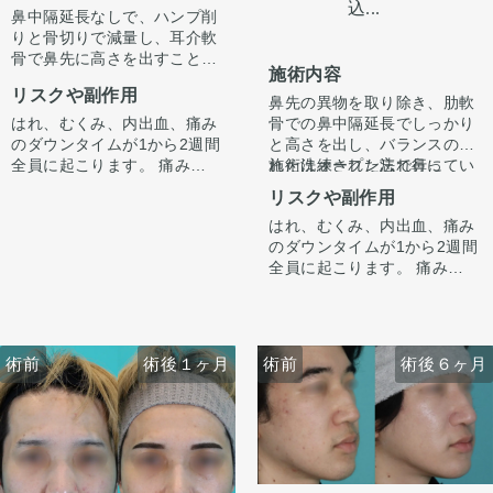
込...
鼻中隔延長なしで、ハンプ削
りと骨切りで減量し、耳介軟
骨で鼻先に高さを出すことで
施術内容
ラインを整えています。
リスクや副作用
正面から見たときもすっきり
鼻先の異物を取り除き、肋軟
するよう整えています。
はれ、むくみ、内出血、痛み
骨での鼻中隔延長でしっかり
のダウンタイムが1から2週間
と高さを出し、バランスのと
全員に起こります。 痛みは3
れた洗練された忘れ鼻に
施術はオープン法で行ってい
から4日は痛み止めを飲んで
『鼻先〜鼻先の低さが悩み。
ます。鼻柱に傷がつき、赤み
リスクや副作用
生活。 1週間くらいすると押
オステオポールを抜去して、
がでますが、3ヶ月〜半年ほ
はれ、むくみ、内出血、痛み
さえると痛い程度になりま
しっかり高さを出したい。』
どで色味は抜けて目立ちづら
手術後1ヶ月でスッキリして
のダウンタイムが1から2週間
す。内出血は平均2週間くら
というお悩みで受診されまし
くなってきます。
いますが、ここからよりスッ
全員に起こります。 痛みは3
いで目立たなくなります。 稀
た。
キリし、半年ほどで完成とな
から4日は痛み止めを飲んで
に感染がありますが、そのよ
オステオポールは大鼻翼軟骨
ります。
生活。 1週間くらいすると押
うな際は責任を持って当院で
を押し込んで沈んでおり、軟
鼻柱の傷もまだ赤みはありま
さえると痛い程度になりま
治療します。 仕上がりには個
骨が少し変形していました。
すが、3ヶ月〜半年ほどで色
す。内出血は平均2週間くら
人差があるので、手術を受け
オステオポールを抜去し、肋
は抜けて目立ちづらくなりま
術前
術後１ヶ月
術前
術前
術後１ヶ月
術後６ヶ月
いで目立たなくなります。 稀
た人全員がこの写真の様な変
軟骨を用いて鼻中隔延長を行
す。
に感染がありますが、そのよ
化をするわけではありません
い、しっかりと高いベースを
うな際は責任を持って当院で
のでご注意下さい。 カウンセ
作りました。
治療します。 仕上がりには個
リングにて診察させていただ
鼻先の皮膚がオステオポール
人差があるので、手術を受け
いた上でその方一人一人の状
で薄くなっていたため、
た人全員がこの写真の様な変
態をふまえて、治療法をご提
onlayの耳介軟骨の上に真皮