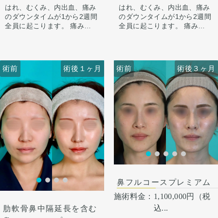
鼻先に高さを出し、ハンプの
するよう整えています。
はれ、むくみ、内出血、痛み
はれ、むくみ、内出血、痛み
尾側に粉砕軟骨をいれ横から
のダウンタイムが1から2週間
のダウンタイムが1から2週間
のラインを整えています。
全員に起こります。 痛みは3
全員に起こります。 痛みは3
小鼻は内側法で内側に丸みを
から4日は痛み止めを飲んで
から4日は痛み止めを飲んで
作るように縮小し、外側への
生活。 1週間くらいすると押
生活。 1週間くらいすると押
広がりを改善させています。
さえると痛い程度になりま
さえると痛い程度になりま
す。内出血は平均2週間くら
す。内出血は平均2週間くら
術前
術前
術後１ヶ月
術前
術前
術後１ヶ月
術後３ヶ月
いで目立たなくなります。 稀
いで目立たなくなります。 稀
に感染がありますが、そのよ
に感染がありますが、そのよ
うな際は責任を持って当院で
うな際は責任を持って当院で
治療します。 仕上がりには個
治療します。 仕上がりには個
人差があるので、手術を受け
人差があるので、手術を受け
た人全員がこの写真の様な変
た人全員がこの写真の様な変
化をするわけではありません
化をするわけではありません
のでご注意下さい。 カウンセ
のでご注意下さい。 カウンセ
リングにて診察させていただ
リングにて診察させていただ
いた上でその方一人一人の状
いた上でその方一人一人の状
術後３ヶ月
態をふまえて、治療法をご提
態をふまえて、治療法をご提
案します。
案します
鼻フルコースプレミアム
施術料金：
1,100,000円（税
込...
肋軟骨鼻中隔延長を含む