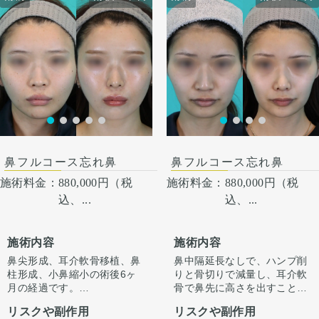
術後１ヶ月
鼻フルコース忘れ鼻
鼻フルコース忘れ鼻
施術料金：
880,000円（税
施術料金：
880,000円（税
込、...
込、...
施術内容
施術内容
鼻尖形成、耳介軟骨移植、鼻
鼻中隔延長なしで、ハンプ削
柱形成、小鼻縮小の術後6ヶ
りと骨切りで減量し、耳介軟
月の経過です。
骨で鼻先に高さを出すことで
今回はハンプ削りは行わず、
ラインを整えています。
リスクや副作用
リスクや副作用
ストラット＋耳介軟骨移植で
正面から見たときもすっきり