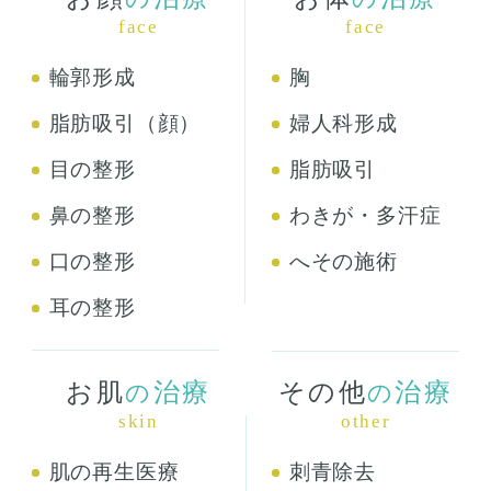
face
face
輪郭形成
胸
脂肪吸引（顔）
婦人科形成
目の整形
脂肪吸引
鼻の整形
わきが・多汗症
口の整形
へその施術
耳の整形
お肌
治療
その他
治療
の
の
skin
other
肌の再生医療
刺青除去