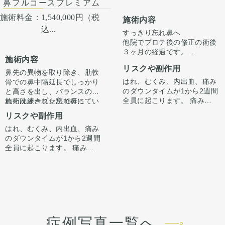
鼻フルコースプレミアム
施術料金：
1,540,000円（税
施術内容
込...
すっきり忘れ鼻へ
他院でプロテ後の修正の術後
３ヶ月の経過です。
施術内容
ただ高さを出すだけでは”いか
リスクや副作用
にも感”が出てしまいバランス
鼻先の異物を取り除き、肋軟
が整わないことがございま
はれ、むくみ、内出血、痛み
骨での鼻中隔延長でしっかり
す。
のダウンタイムが1から2週間
と高さを出し、バランスのと
今回は鼻中隔延長で鼻先含め
全員に起こります。 痛みは3
れた洗練された忘れ鼻に
施術はオープン法で行ってい
整えています。
から4日は痛み止めを飲んで
『鼻先〜鼻先の低さが悩み。
ます。鼻柱に傷がつき、赤み
リスクや副作用
骨切り幅寄せと小鼻縮小もす
生活。 1週間くらいすると押
オステオポールを抜去して、
がでますが、3ヶ月〜半年ほ
ることで、正面からの印象も
はれ、むくみ、内出血、痛み
さえると痛い程度になりま
しっかり高さを出したい。』
どで色味は抜けて目立ちづら
手術後1ヶ月でスッキリして
すっきり整えています。
のダウンタイムが1から2週間
す。内出血は平均2週間くら
というお悩みで受診されまし
くなってきます。
いますが、ここからよりスッ
全員に起こります。 痛みは3
いで目立たなくなります。 稀
た。
キリし、半年ほどで完成とな
から4日は痛み止めを飲んで
に感染がありますが、そのよ
オステオポールは大鼻翼軟骨
ります。
生活。 1週間くらいすると押
うな際は責任を持って当院で
を押し込んで沈んでおり、軟
鼻柱の傷もまだ赤みはありま
さえると痛い程度になりま
治療します。 仕上がりには個
骨が少し変形していました。
すが、3ヶ月〜半年ほどで色
す。内出血は平均2週間くら
人差があるので、手術を受け
オステオポールを抜去し、肋
は抜けて目立ちづらくなりま
いで目立たなくなります。 稀
た人全員がこの写真の様な変
軟骨を用いて鼻中隔延長を行
す。
に感染がありますが、そのよ
化をするわけではありません
い、しっかりと高いベースを
うな際は責任を持って当院で
のでご注意下さい。 カウンセ
作りました。
症例写真一覧へ
治療します。 仕上がりには個
リングにて診察させていただ
鼻先の皮膚がオステオポール