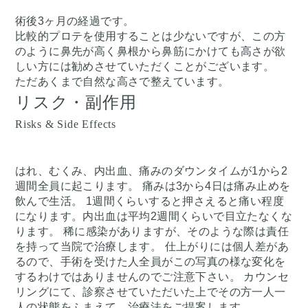
術後3ヶ月の経過です。
比較的プロテを使用することは少ないですが、この方
のように鼻先が高く鼻根から鼻筋にかけても高さが欲
しい方には勧めさせていただくことがございます。
ただあくまで自然な高さで整えています。
リスク・副作用
Risks & Side Effects
はれ、むくみ、内出血、痛みのダウンタイムが1から2
週間全員に起こります。 痛みは3から4日は痛み止めを
飲んで生活。 1週間くらいすると押さえると痛い程度
になります。内出血は平均2週間くらいで目立たなくな
ります。 稀に感染がありますが、そのような際は責任
を持って当院で治療します。 仕上がりには個人差があ
るので、手術を受けた人全員がこの写真の様な変化を
するわけではありませんのでご注意下さい。 カウンセ
リングにて、診察させていただいた上でその方一人一
人の状態をふまえて、治療法をご提案します。