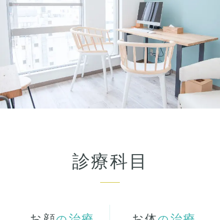
診療科目
お顔
治療
お体
治療
の
の