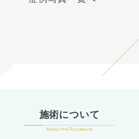
人差があるので、手術を受け
いた上でその方一人一人の状
で薄くなっていたため、
た人全員がこの写真の様な変
態をふまえて、治療法をご提
onlayの耳介軟骨の上に真皮
化をするわけではありません
案します。
脂肪をのせることで柔らか
のでご注意下さい。 カウンセ
く、鼻先の高さをだしまし
リングにて診察させていただ
た。
いた上でその方一人一人の状
ハンプ削りとプロテーゼに
態をふまえて、治療法をご提
て、鼻筋が鼻先にかけて自然
案します。
だけどしっかりした高さにな
るように調整しました。
鼻骨幅寄せ骨切りも行い、鼻
筋のラインをスッキリとさせ
ました。
鼻柱を下げることでACRが整
い、鼻唇角がマイルドになる
ことで口元の突出感も改善し
ました。
施術について
About the Procedure