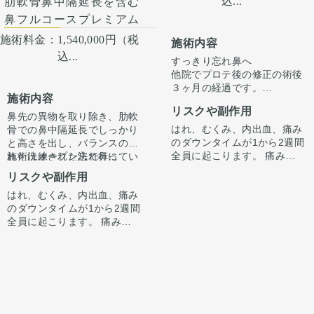
込...
肋軟骨鼻中隔延長を含む
鼻フルコースプレミアム
施術料金：
1,540,000円（税
施術内容
込...
すっきり忘れ鼻へ
他院でプロテ後の修正の術後
３ヶ月の経過です。
施術内容
ただ高さを出すだけでは”いか
リスクや副作用
にも感”が出てしまいバランス
鼻先の異物を取り除き、肋軟
が整わないことがございま
はれ、むくみ、内出血、痛み
骨での鼻中隔延長でしっかり
す。
のダウンタイムが1から2週間
と高さを出し、バランスのと
今回は鼻中隔延長で鼻先含め
全員に起こります。 痛みは3
れた洗練された忘れ鼻に
施術はオープン法で行ってい
整えています。
から4日は痛み止めを飲んで
『鼻先〜鼻先の低さが悩み。
ます。鼻柱に傷がつき、赤み
リスクや副作用
骨切り幅寄せと小鼻縮小もす
生活。 1週間くらいすると押
オステオポールを抜去して、
がでますが、3ヶ月〜半年ほ
ることで、正面からの印象も
はれ、むくみ、内出血、痛み
さえると痛い程度になりま
しっかり高さを出したい。』
どで色味は抜けて目立ちづら
手術後1ヶ月でスッキリして
すっきり整えています。
のダウンタイムが1から2週間
す。内出血は平均2週間くら
というお悩みで受診されまし
くなってきます。
いますが、ここからよりスッ
全員に起こります。 痛みは3
いで目立たなくなります。 稀
た。
キリし、半年ほどで完成とな
から4日は痛み止めを飲んで
に感染がありますが、そのよ
オステオポールは大鼻翼軟骨
ります。
生活。 1週間くらいすると押
うな際は責任を持って当院で
を押し込んで沈んでおり、軟
鼻柱の傷もまだ赤みはありま
さえると痛い程度になりま
治療します。 仕上がりには個
骨が少し変形していました。
すが、3ヶ月〜半年ほどで色
す。内出血は平均2週間くら
人差があるので、手術を受け
オステオポールを抜去し、肋
は抜けて目立ちづらくなりま
いで目立たなくなります。 稀
た人全員がこの写真の様な変
軟骨を用いて鼻中隔延長を行
す。
に感染がありますが、そのよ
化をするわけではありません
い、しっかりと高いベースを