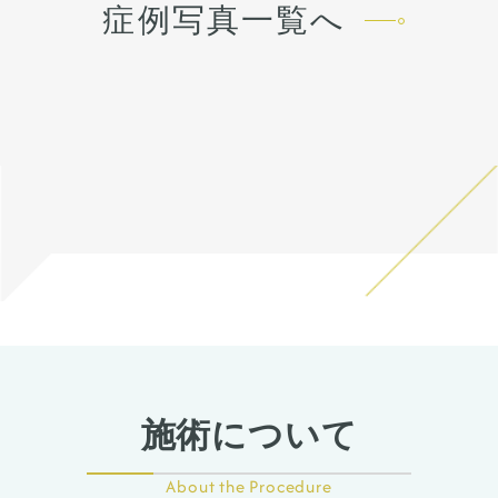
うな際は責任を持って当院で
のでご注意下さい。 カウンセ
作りました。
症例写真一覧へ
治療します。 仕上がりには個
リングにて診察させていただ
鼻先の皮膚がオステオポール
人差があるので、手術を受け
いた上でその方一人一人の状
で薄くなっていたため、
た人全員がこの写真の様な変
態をふまえて、治療法をご提
onlayの耳介軟骨の上に真皮
化をするわけではありません
案します。
脂肪をのせることで柔らか
のでご注意下さい。 カウンセ
く、鼻先の高さをだしまし
リングにて診察させていただ
た。
いた上でその方一人一人の状
ハンプ削りとプロテーゼに
態をふまえて、治療法をご提
て、鼻筋が鼻先にかけて自然
案します。
だけどしっかりした高さにな
るように調整しました。
鼻骨幅寄せ骨切りも行い、鼻
筋のラインをスッキリとさせ
ました。
鼻柱を下げることでACRが整
い、鼻唇角がマイルドになる
ことで口元の突出感も改善し
ました。
施術について
About the Procedure