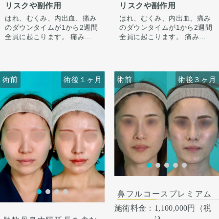
リスクや副作用
リスクや副作用
ストラット＋耳介軟骨移植で
正面から見たときもすっきり
鼻先に高さを出し、ハンプの
するよう整えています。
はれ、むくみ、内出血、痛み
はれ、むくみ、内出血、痛み
尾側に粉砕軟骨をいれ横から
のダウンタイムが1から2週間
のダウンタイムが1から2週間
のラインを整えています。
全員に起こります。 痛みは3
全員に起こります。 痛みは3
小鼻は内側法で内側に丸みを
から4日は痛み止めを飲んで
から4日は痛み止めを飲んで
作るように縮小し、外側への
生活。 1週間くらいすると押
生活。 1週間くらいすると押
広がりを改善させています。
さえると痛い程度になりま
さえると痛い程度になりま
す。内出血は平均2週間くら
す。内出血は平均2週間くら
術前
術前
術後１ヶ月
術前
術前
術後１ヶ月
術後３ヶ月
いで目立たなくなります。 稀
いで目立たなくなります。 稀
に感染がありますが、そのよ
に感染がありますが、そのよ
うな際は責任を持って当院で
うな際は責任を持って当院で
治療します。 仕上がりには個
治療します。 仕上がりには個
人差があるので、手術を受け
人差があるので、手術を受け
た人全員がこの写真の様な変
た人全員がこの写真の様な変
化をするわけではありません
化をするわけではありません
のでご注意下さい。 カウンセ
のでご注意下さい。 カウンセ
リングにて診察させていただ
リングにて診察させていただ
いた上でその方一人一人の状
いた上でその方一人一人の状
術後３ヶ月
態をふまえて、治療法をご提
態をふまえて、治療法をご提
案します。
案します
鼻フルコースプレミアム
施術料金：
1,100,000円（税