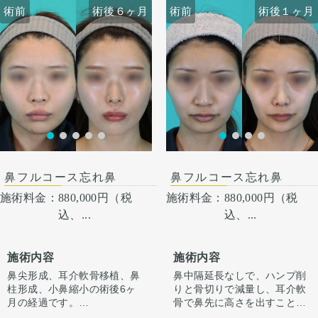
術前
術前
術後６ヶ月
術前
術前
術後６ヶ月
術後１ヶ月
術後１ヶ月
鼻フルコース忘れ鼻
鼻フルコース忘れ鼻
施術料金：
880,000円（税
施術料金：
880,000円（税
込、...
込、...
施術内容
施術内容
鼻尖形成、耳介軟骨移植、鼻
鼻中隔延長なしで、ハンプ削
柱形成、小鼻縮小の術後6ヶ
りと骨切りで減量し、耳介軟
月の経過です。
骨で鼻先に高さを出すことで
今回はハンプ削りは行わず、
ラインを整えています。