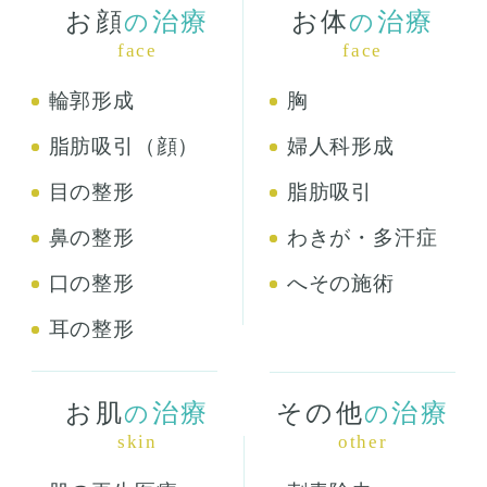
お顔
治療
お体
治療
の
の
face
face
輪郭形成
胸
脂肪吸引（顔）
婦人科形成
目の整形
脂肪吸引
鼻の整形
わきが・多汗症
口の整形
へその施術
耳の整形
お肌
治療
その他
治療
の
の
skin
other