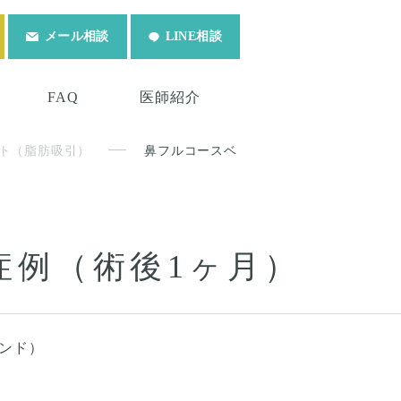
メール相談
LINE相談
FAQ
医師紹介
ト（脂肪吸引）
鼻フルコースベ
症例（術後1ヶ月）
バンド）