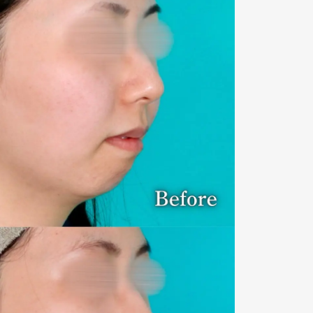
術後４ヶ月
術前