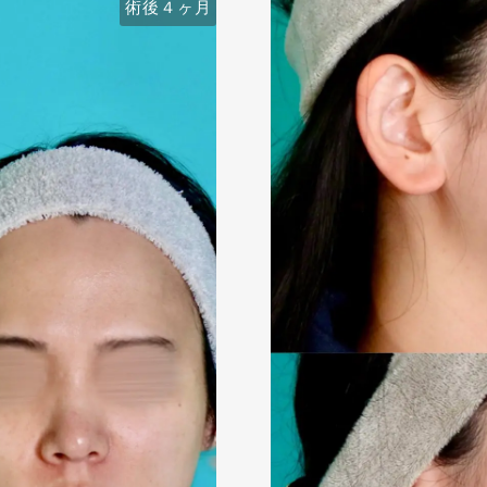
術後４ヶ月
術前