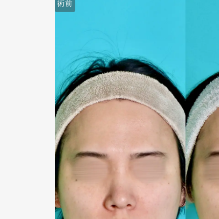
術後４ヶ月
術前